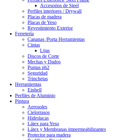
Accesorios de Steel
Perfiles interiores / Drywall
Placas de madera
Placas de Yeso
Revestimiento Exterior
Ferretería
Cananas /Porta Herramientas
Cintas
Lijas
Discos de Corte
Mechas y Dados
Puntas ph2
Seguridad
Trinchetas
Herramientas
Einhell
Perfiles de Aluminio
Pintura
Aerosoles
Cielorrasos
Hidrolacas
Látex para Yeso
Látex y Membranas impermeabilizantes
Protector para madera