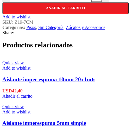
AÑADIR AL CARRITO
Add to wishlist
SKU:
Z19-7CM
Categorías:
Pisos
,
Sin Categoría
,
Zócalos y Accesorios
Share:
Productos relacionados
Quick view
Add to wishlist
Aislante imper espuma 10mm 20x1mts
USD
42,40
Añadir al carrito
Quick view
Add to wishlist
Aislante imperespuma 5mm simple