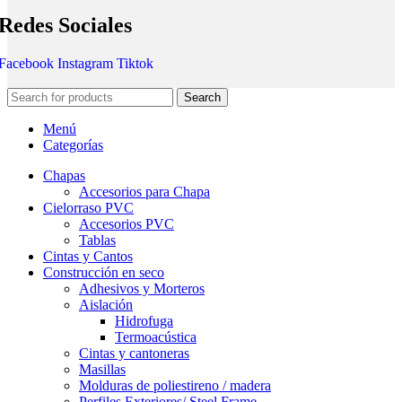
Redes Sociales
Facebook
Instagram
Tiktok
Search
Menú
Categorías
Chapas
Accesorios para Chapa
Cielorraso PVC
Accesorios PVC
Tablas
Cintas y Cantos
Construcción en seco
Adhesivos y Morteros
Aislación
Hidrofuga
Termoacústica
Cintas y cantoneras
Masillas
Molduras de poliestireno / madera
Perfiles Exteriores/ Steel Frame