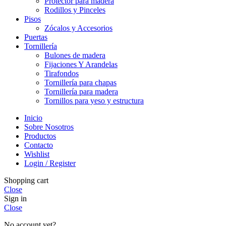
Protector para madera
Rodillos y Pinceles
Pisos
Zócalos y Accesorios
Puertas
Tornillería
Bulones de madera
Fijaciones Y Arandelas
Tirafondos
Tornillería para chapas
Tornillería para madera
Tornillos para yeso y estructura
Inicio
Sobre Nosotros
Productos
Contacto
Wishlist
Login / Register
Shopping cart
Close
Sign in
Close
No account yet?