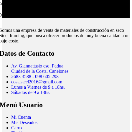
nvíos Montevideo e Interior.
ubrimos todo el país.
Somos una empresa de venta de materiales de construcción en seco
Steel framing, que busca ofrecer productos de muy buena calidad a un
bajo costo.
Datos de Contacto
Av. Giannattasio esq. Padua,
Ciudad de la Costa, Canelones.
2683 3588 - 098 605 298
costasteel2016@gmail.com
Lunes a Viernes de 9 a 18hs.
Sábados de 9 a 13hs.
Menú Usuario
Mi Cuenta
Mis Deseados
Carro