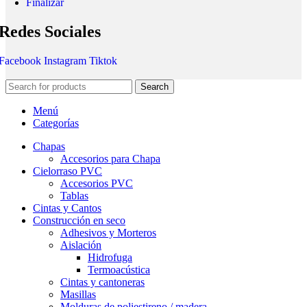
Finalizar
Redes Sociales
Facebook
Instagram
Tiktok
Search
Menú
Categorías
Chapas
Accesorios para Chapa
Cielorraso PVC
Accesorios PVC
Tablas
Cintas y Cantos
Construcción en seco
Adhesivos y Morteros
Aislación
Hidrofuga
Termoacústica
Cintas y cantoneras
Masillas
Molduras de poliestireno / madera