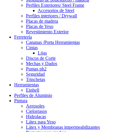
Perfiles Exteriores/ Steel Frame
Accesorios de Steel
Perfiles interiores / Drywall
Placas de madera
Placas de Yeso
Revestimiento Exterior
Ferretería
Cananas /Porta Herramientas
Cintas
Lijas
Discos de Corte
Mechas y Dados
Puntas ph2
Seguridad
Trinchetas
Herramientas
Einhell
Perfiles de Aluminio
Pintura
Aerosoles
Cielorrasos
Hidrolacas
Látex para Yeso
Látex y Membranas impermeabilizantes