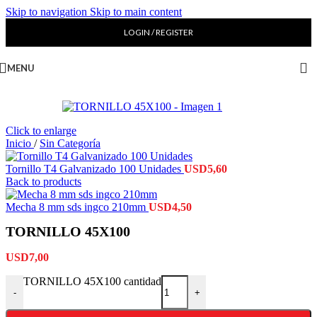
Skip to navigation
Skip to main content
LOGIN / REGISTER
MENU
Click to enlarge
Inicio
/
Sin Categoría
Tornillo T4 Galvanizado 100 Unidades
USD
5,60
Back to products
Mecha 8 mm sds ingco 210mm
USD
4,50
TORNILLO 45X100
USD
7,00
TORNILLO 45X100 cantidad
-
+