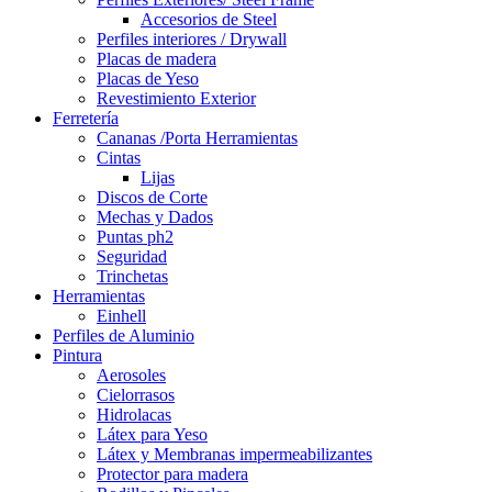
Accesorios de Steel
Perfiles interiores / Drywall
Placas de madera
Placas de Yeso
Revestimiento Exterior
Ferretería
Cananas /Porta Herramientas
Cintas
Lijas
Discos de Corte
Mechas y Dados
Puntas ph2
Seguridad
Trinchetas
Herramientas
Einhell
Perfiles de Aluminio
Pintura
Aerosoles
Cielorrasos
Hidrolacas
Látex para Yeso
Látex y Membranas impermeabilizantes
Protector para madera