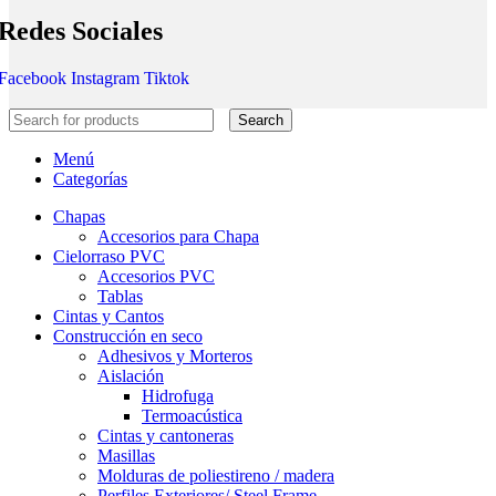
Redes Sociales
Facebook
Instagram
Tiktok
Search
Menú
Categorías
Chapas
Accesorios para Chapa
Cielorraso PVC
Accesorios PVC
Tablas
Cintas y Cantos
Construcción en seco
Adhesivos y Morteros
Aislación
Hidrofuga
Termoacústica
Cintas y cantoneras
Masillas
Molduras de poliestireno / madera
Perfiles Exteriores/ Steel Frame