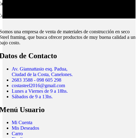
nvíos Montevideo e Interior.
ubrimos todo el país.
Somos una empresa de venta de materiales de construcción en seco
Steel framing, que busca ofrecer productos de muy buena calidad a un
bajo costo.
Datos de Contacto
Av. Giannattasio esq. Padua,
Ciudad de la Costa, Canelones.
2683 3588 - 098 605 298
costasteel2016@gmail.com
Lunes a Viernes de 9 a 18hs.
Sábados de 9 a 13hs.
Menú Usuario
Mi Cuenta
Mis Deseados
Carro