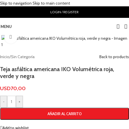
Skip to navigation
Skip to main content
LOGIN / REGISTER
MENU
Click to enlarge
Inicio
/
Sin Categoría
Back to products
Teja asfáltica americana IKO Volumétrica roja,
verde y negra
USD
70,00
-
+
AÑADIR AL CARRITO
Add to wishlist