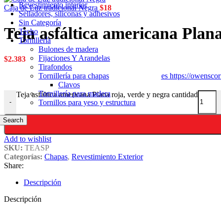
Revestimiento interior
Caja de Luz tradicional Negra
$
18
Selladores, siliconas y adhesivos
Sin Categoría
Teja asfáltica americana Plana
Techo
Tornillería
Bulones de madera
Fijaciones Y Arandelas
$
2.383
Tirafondos
es https://owens
Tornillería para chapas
Clavos
Tornillería para madera
Teja asfáltica americana Plana roja, verde y negra cantidad
Tornillos para yeso y estructura
-
Search
Add to wishlist
SKU:
TEASP
Categorías:
Chapas
,
Revestimiento Exterior
Share:
Descripción
Descripción