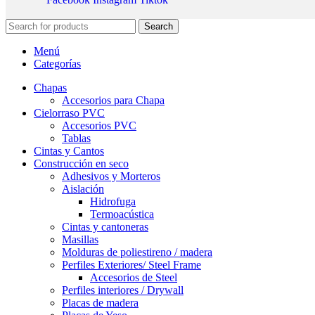
Search
Menú
Categorías
Chapas
Accesorios para Chapa
Cielorraso PVC
Accesorios PVC
Tablas
Cintas y Cantos
Construcción en seco
Adhesivos y Morteros
Aislación
Hidrofuga
Termoacústica
Cintas y cantoneras
Masillas
Molduras de poliestireno / madera
Perfiles Exteriores/ Steel Frame
Accesorios de Steel
Perfiles interiores / Drywall
Placas de madera