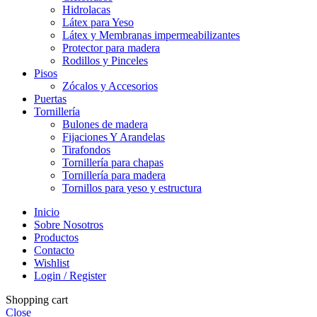
Hidrolacas
Látex para Yeso
Látex y Membranas impermeabilizantes
Protector para madera
Rodillos y Pinceles
Pisos
Zócalos y Accesorios
Puertas
Tornillería
Bulones de madera
Fijaciones Y Arandelas
Tirafondos
Tornillería para chapas
Tornillería para madera
Tornillos para yeso y estructura
Inicio
Sobre Nosotros
Productos
Contacto
Wishlist
Login / Register
Shopping cart
Close