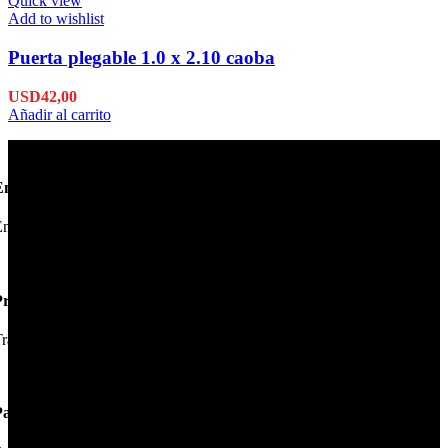
Quick view
Add to wishlist
Puerta plegable 1.0 x 2.10 caoba
USD
42,00
Añadir al carrito
Envío en 24hs
nviamos su pedido en 24hs.
Productos de Calidad
rabajamos las mejores marcas.
Pagos Seguros.