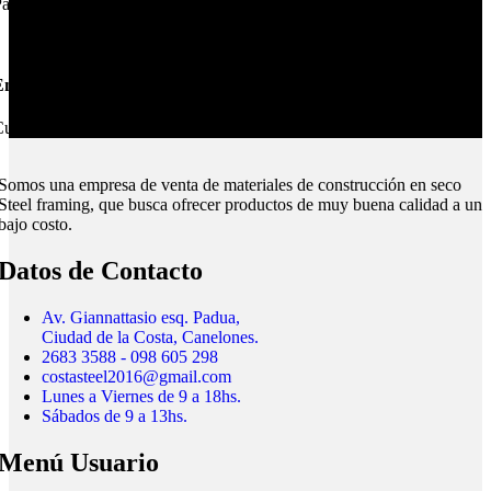
ague online en nuestra web.
nvíos Montevideo e Interior.
ubrimos todo el país.
Somos una empresa de venta de materiales de construcción en seco
Steel framing, que busca ofrecer productos de muy buena calidad a un
bajo costo.
Datos de Contacto
Av. Giannattasio esq. Padua,
Ciudad de la Costa, Canelones.
2683 3588 - 098 605 298
costasteel2016@gmail.com
Lunes a Viernes de 9 a 18hs.
Sábados de 9 a 13hs.
Menú Usuario