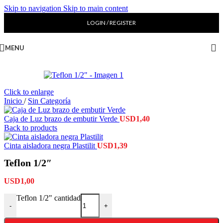
Skip to navigation
Skip to main content
LOGIN / REGISTER
MENU
Click to enlarge
Inicio
/
Sin Categoría
Caja de Luz brazo de embutir Verde
USD
1,40
Back to products
Cinta aisladora negra Plastilit
USD
1,39
Teflon 1/2″
USD
1,00
Teflon 1/2" cantidad
-
+