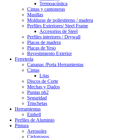
Termoacústica
Cintas y cantoneras
Masillas
Molduras de poliestireno / madera
Perfiles Exteriores/ Steel Frame
Accesorios de Steel
Perfiles interiores / Drywall
Placas de madera
Placas de Yeso
Revestimiento Exterior
Ferretería
Cananas /Porta Herramientas
Cintas
Lijas
Discos de Corte
Mechas y Dados
Puntas ph2
Seguridad
Trinchetas
Herramientas
Einhell
Perfiles de Aluminio
Pintura
Aerosoles
Cielorrasos