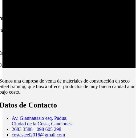
Pagos Seguros.
ague online en nuestra web.
nvíos Montevideo e Interior.
ubrimos todo el país.
Somos una empresa de venta de materiales de construcción en seco
Steel framing, que busca ofrecer productos de muy buena calidad a un
bajo costo.
Datos de Contacto
Av. Giannattasio esq. Padua,
Ciudad de la Costa, Canelones.
2683 3588 - 098 605 298
costasteel2016@gmail.com