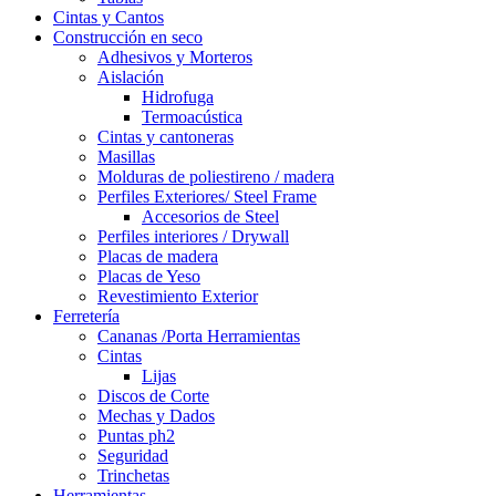
Cintas y Cantos
Construcción en seco
Adhesivos y Morteros
Aislación
Hidrofuga
Termoacústica
Cintas y cantoneras
Masillas
Molduras de poliestireno / madera
Perfiles Exteriores/ Steel Frame
Accesorios de Steel
Perfiles interiores / Drywall
Placas de madera
Placas de Yeso
Revestimiento Exterior
Ferretería
Cananas /Porta Herramientas
Cintas
Lijas
Discos de Corte
Mechas y Dados
Puntas ph2
Seguridad
Trinchetas
Herramientas