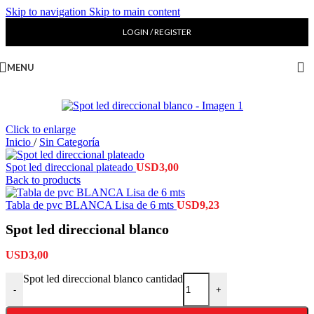
Skip to navigation
Skip to main content
LOGIN / REGISTER
MENU
Click to enlarge
Inicio
/
Sin Categoría
Spot led direccional plateado
USD
3,00
Back to products
Tabla de pvc BLANCA Lisa de 6 mts
USD
9,23
Spot led direccional blanco
USD
3,00
Spot led direccional blanco cantidad
-
+