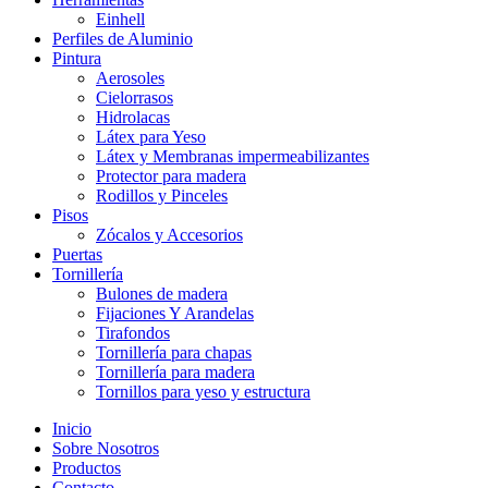
Einhell
Perfiles de Aluminio
Pintura
Aerosoles
Cielorrasos
Hidrolacas
Látex para Yeso
Látex y Membranas impermeabilizantes
Protector para madera
Rodillos y Pinceles
Pisos
Zócalos y Accesorios
Puertas
Tornillería
Bulones de madera
Fijaciones Y Arandelas
Tirafondos
Tornillería para chapas
Tornillería para madera
Tornillos para yeso y estructura
Inicio
Sobre Nosotros
Productos
Contacto