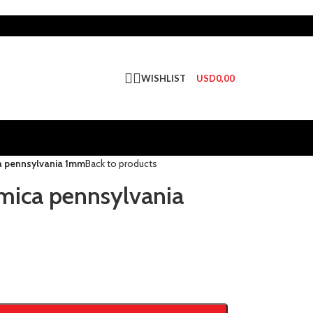
WISHLIST
USD
0,00
a pennsylvania 1mm
Back to products
mica pennsylvania