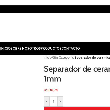
INICIO
SOBRE NOSOTROS
PRODUCTOS
CONTACTO
Inicio
/
Sin Categoría
/
Separador de ceramic
Separador de cera
1mm
USD
0,74
-
+