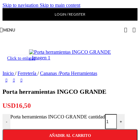
Skip to navigation
Skip to main content
LOGIN / REGISTER
MENU
Click to enlarge
Inicio
/
Ferretería
/
Cananas /Porta Herramientas
Porta herramientas INGCO GRANDE
USD
16,50
Porta herramientas INGCO GRANDE cantidad
-
+
AÑADIR AL CARRITO