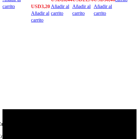
carrito
USD
3,20
Añadir al
Añadir al
Añadir al
Añadir al
carrito
carrito
carrito
carrito
Envío en 24hs
nviamos su pedido en 24hs.