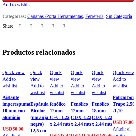
Add to wishlist
Categorías:
Cananas /Porta Herramientas
,
Ferretería
,
Sin Categoría
Share:
Productos relacionados
Quick view
Quick
Quick
Quick
Quick
Quick view
Add to
view
view
view
view
Add to
wishlist
Add to
Add to
Add to
Add to
wishlist
wishlist
wishlist
wishlist
wishlist
Aislante
Policarbon
imperespuma
Espátula
fenólico
Fenólico
Fenólico
Trape 2,50
10 mm con
Bicolor
12mm
12mm
18 mm
-1,10
aluminio
(naranja-
C+C 1.22
CDX 1.22
CDX 1.22
USD
37,00
negro)
x 2.44 mts
x 2.44 mts
x 2.44 mts
USD
60,00
Añadir al
12,5 cm
Añadir al
USD
28,44
USD
21,70
USD
30,46
carrito