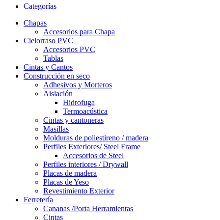
Categorías
Chapas
Accesorios para Chapa
Cielorraso PVC
Accesorios PVC
Tablas
Cintas y Cantos
Construcción en seco
Adhesivos y Morteros
Aislación
Hidrofuga
Termoacústica
Cintas y cantoneras
Masillas
Molduras de poliestireno / madera
Perfiles Exteriores/ Steel Frame
Accesorios de Steel
Perfiles interiores / Drywall
Placas de madera
Placas de Yeso
Revestimiento Exterior
Ferretería
Cananas /Porta Herramientas
Cintas