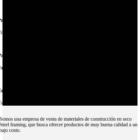
Productos de Calidad
rabajamos las mejores marcas.
Pagos Seguros.
ague online en nuestra web.
nvíos Montevideo e Interior.
ubrimos todo el país.
Somos una empresa de venta de materiales de construcción en seco
Steel framing, que busca ofrecer productos de muy buena calidad a un
bajo costo.