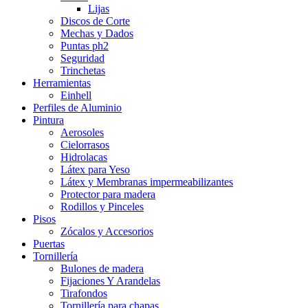
Lijas
Discos de Corte
Mechas y Dados
Puntas ph2
Seguridad
Trinchetas
Herramientas
Einhell
Perfiles de Aluminio
Pintura
Aerosoles
Cielorrasos
Hidrolacas
Látex para Yeso
Látex y Membranas impermeabilizantes
Protector para madera
Rodillos y Pinceles
Pisos
Zócalos y Accesorios
Puertas
Tornillería
Bulones de madera
Fijaciones Y Arandelas
Tirafondos
Tornillería para chapas