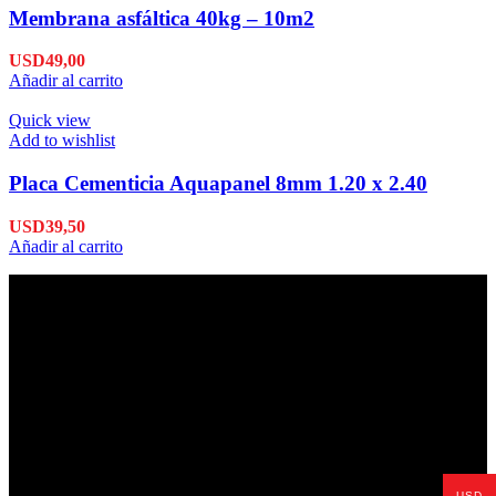
Membrana asfáltica 40kg – 10m2
USD
49,00
Añadir al carrito
Quick view
Add to wishlist
Placa Cementicia Aquapanel 8mm 1.20 x 2.40
USD
39,50
Añadir al carrito
Envío en 24hs
Enviamos su pedido en 24hs.
USD