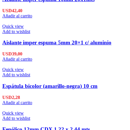
USD
42,40
Añadir al carrito
Quick view
Add to wishlist
Aislante imper espuma 5mm 20×1 c/ aluminio
USD
39,00
Añadir al carrito
Quick view
Add to wishlist
Espátula bicolor (amarillo-negra) 10 cm
USD
2,28
Añadir al carrito
Quick view
Add to wishlist
Fenólico 12mm CDX 1.22 x 2.44 mts