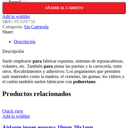
AÑADIR AL CARRITO
Add to wishlist
SKU:
PEXPP750
Categoría:
Sin Categoría
Share:
Descripción
Descripción
Suele emplearse
para
fabricar espumas, sistemas de reposacabezas,
volantes, etc. También
para
pintar las puertas y la carrocería, entre
otros. Recubrimientos y adhesivos: Los pegamentos que permiten
unir materiales como la madera, el cemento, las gomas, los vidrios o
el cartón también suelen fabricarse con
poliuretano
.
Productos relacionados
Quick view
Add to wishlist
Aislante imper espuma 10mm 20x1mts