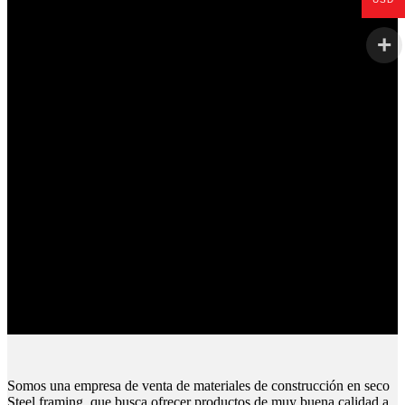
Productos de Calidad
Trabajamos las mejores marcas.
Pagos Seguros.
Pague online en nuestra web.
Envíos Montevideo e Interior.
Cubrimos todo el país.
Somos una empresa de venta de materiales de construcción en seco
Steel framing, que busca ofrecer productos de muy buena calidad a