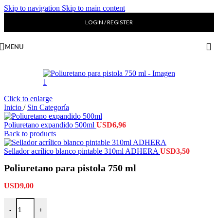
Skip to navigation
Skip to main content
LOGIN / REGISTER
MENU
Click to enlarge
Inicio
/
Sin Categoría
Poliuretano expandido 500ml
USD
6,96
Back to products
Sellador acrílico blanco pintable 310ml ADHERA
USD
3,50
Poliuretano para pistola 750 ml
USD
9,00
-
+