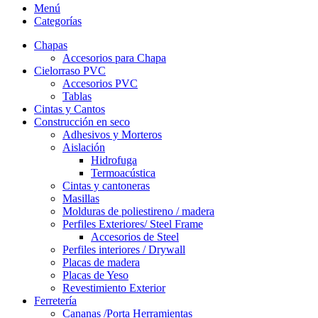
Menú
Categorías
Chapas
Accesorios para Chapa
Cielorraso PVC
Accesorios PVC
Tablas
Cintas y Cantos
Construcción en seco
Adhesivos y Morteros
Aislación
Hidrofuga
Termoacústica
Cintas y cantoneras
Masillas
Molduras de poliestireno / madera
Perfiles Exteriores/ Steel Frame
Accesorios de Steel
Perfiles interiores / Drywall
Placas de madera
Placas de Yeso
Revestimiento Exterior
Ferretería
Cananas /Porta Herramientas