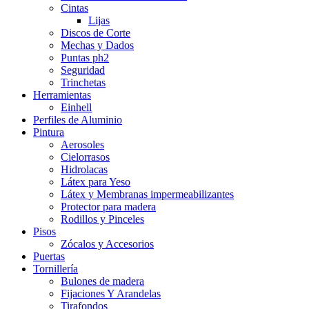
Cintas
Lijas
Discos de Corte
Mechas y Dados
Puntas ph2
Seguridad
Trinchetas
Herramientas
Einhell
Perfiles de Aluminio
Pintura
Aerosoles
Cielorrasos
Hidrolacas
Látex para Yeso
Látex y Membranas impermeabilizantes
Protector para madera
Rodillos y Pinceles
Pisos
Zócalos y Accesorios
Puertas
Tornillería
Bulones de madera
Fijaciones Y Arandelas
Tirafondos