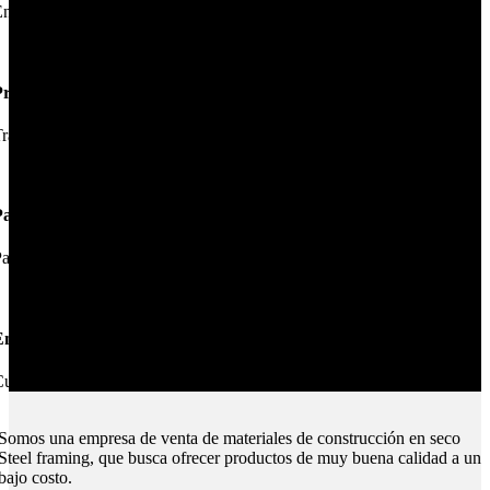
nviamos su pedido en 24hs.
Productos de Calidad
rabajamos las mejores marcas.
Pagos Seguros.
ague online en nuestra web.
nvíos Montevideo e Interior.
ubrimos todo el país.
Somos una empresa de venta de materiales de construcción en seco
Steel framing, que busca ofrecer productos de muy buena calidad a un
bajo costo.