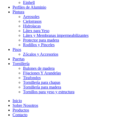
Einhell
Perfiles de Aluminio
Pintura
Aerosoles
Cielorrasos
Hidrolacas
Látex para Yeso
Látex y Membranas impermeabilizantes
Protector para madera
Rodillos y Pinceles
Pisos
Zócalos y Accesorios
Puertas
Tornillería
Bulones de madera
Fijaciones Y Arandelas
Tirafondos
Tornillería para chapas
Tornillería para madera
Tornillos para yeso y estructura
Inicio
Sobre Nosotros
Productos
Contacto