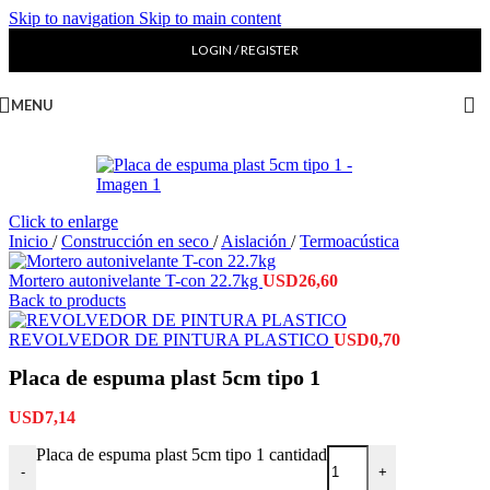
Skip to navigation
Skip to main content
LOGIN / REGISTER
MENU
Click to enlarge
Inicio
/
Construcción en seco
/
Aislación
/
Termoacústica
Mortero autonivelante T-con 22.7kg
USD
26,60
Back to products
REVOLVEDOR DE PINTURA PLASTICO
USD
0,70
Placa de espuma plast 5cm tipo 1
USD
7,14
Placa de espuma plast 5cm tipo 1 cantidad
-
+