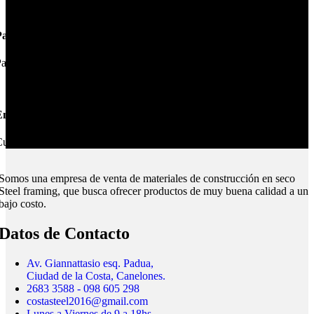
Pagos Seguros.
ague online en nuestra web.
nvíos Montevideo e Interior.
ubrimos todo el país.
Somos una empresa de venta de materiales de construcción en seco
Steel framing, que busca ofrecer productos de muy buena calidad a un
bajo costo.
Datos de Contacto
Av. Giannattasio esq. Padua,
Ciudad de la Costa, Canelones.
2683 3588 - 098 605 298
costasteel2016@gmail.com
Lunes a Viernes de 9 a 18hs.