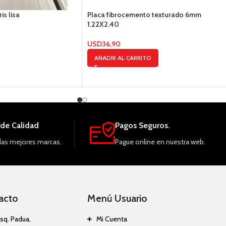
is lisa
Placa fibrocemento texturado 6mm
1.22X2.40
USD
36,90
AÑADIR AL CARRITO
de Calidad
Pagos Seguros.
las mejores marcas.
Pague online en nuestra web.
acto
Menú Usuario
sq. Padua,
Mi Cuenta