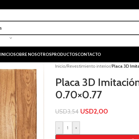
INICIO
SOBRE NOSOTROS
PRODUCTOS
CONTACTO
Inicio
/
Revestimiento interior
/
Placa 3D Imit
Placa 3D Imitació
0.70×0.77
USD
2,00
USD
3,54
-
+