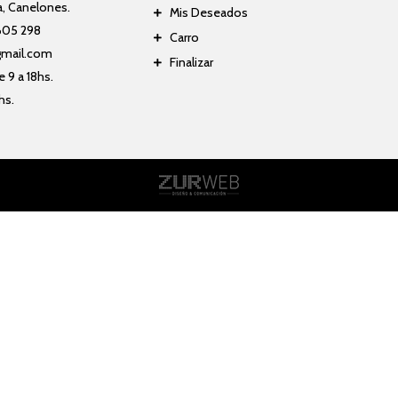
a, Canelones.
Mis Deseados
605 298
Carro
gmail.com
Finalizar
 9 a 18hs.
hs.