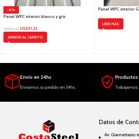
Panel WPC interior Gr
-8%
Panel WPC interior blanco y gris
LEER MÁS
USD
11,25
USD
12,19
AÑADIR AL CARRITO
Envío en 24hs
Productos 
Enviamos su pedido en 24hs.
Trabajamos 
Datos de Cont
Av. Giannattasio e