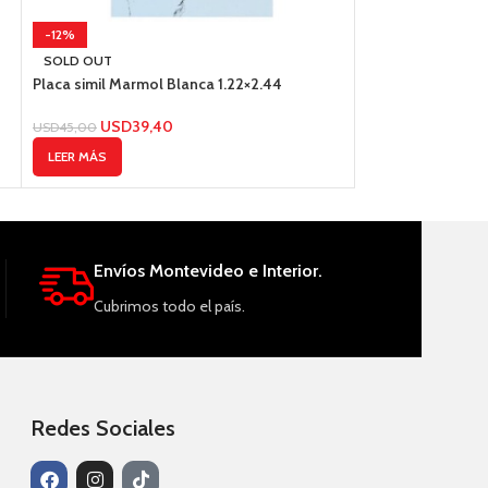
-12%
-12%
Placa simil Marmo
SOLD OUT
Placa simil Marmol Blanca 1.22×2.44
USD
39
USD
45,00
USD
39,40
USD
45,00
AÑADIR AL CARR
LEER MÁS
Envíos Montevideo e Interior.
Cubrimos todo el país.
Redes Sociales