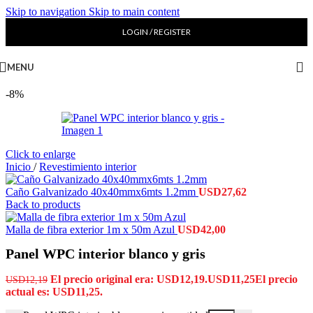
Skip to navigation
Skip to main content
LOGIN / REGISTER
MENU
-8%
Click to enlarge
Inicio
/
Revestimiento interior
Caño Galvanizado 40x40mmx6mts 1.2mm
USD
27,62
Back to products
Malla de fibra exterior 1m x 50m Azul
USD
42,00
Panel WPC interior blanco y gris
El precio original era: USD12,19.
USD
11,25
El precio
USD
12,19
actual es: USD11,25.