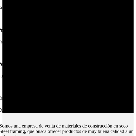
nviamos su pedido en 24hs.
Productos de Calidad
rabajamos las mejores marcas.
Pagos Seguros.
ague online en nuestra web.
nvíos Montevideo e Interior.
ubrimos todo el país.
Somos una empresa de venta de materiales de construcción en seco
Steel framing, que busca ofrecer productos de muy buena calidad a un