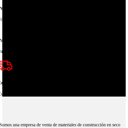
Productos de Calidad
rabajamos las mejores marcas.
Pagos Seguros.
ague online en nuestra web.
nvíos Montevideo e Interior.
ubrimos todo el país.
Somos una empresa de venta de materiales de construcción en seco