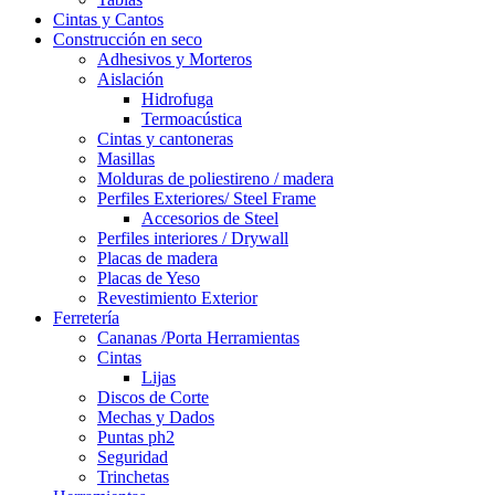
Cintas y Cantos
Construcción en seco
Adhesivos y Morteros
Aislación
Hidrofuga
Termoacústica
Cintas y cantoneras
Masillas
Molduras de poliestireno / madera
Perfiles Exteriores/ Steel Frame
Accesorios de Steel
Perfiles interiores / Drywall
Placas de madera
Placas de Yeso
Revestimiento Exterior
Ferretería
Cananas /Porta Herramientas
Cintas
Lijas
Discos de Corte
Mechas y Dados
Puntas ph2
Seguridad
Trinchetas