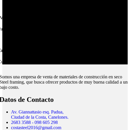
Pagos Seguros.
ague online en nuestra web.
nvíos Montevideo e Interior.
ubrimos todo el país.
Somos una empresa de venta de materiales de construcción en seco
Steel framing, que busca ofrecer productos de muy buena calidad a un
bajo costo.
Datos de Contacto
Av. Giannattasio esq. Padua,
Ciudad de la Costa, Canelones.
2683 3588 - 098 605 298
costasteel2016@gmail.com