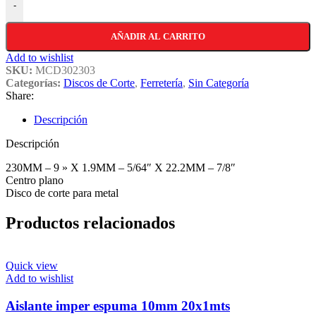
-
AÑADIR AL CARRITO
Add to wishlist
SKU:
MCD302303
Categorías:
Discos de Corte
,
Ferretería
,
Sin Categoría
Share:
Descripción
Descripción
230MM – 9 » X 1.9MM – 5/64″ X 22.2MM – 7/8″
Centro plano
Disco de corte para metal
Productos relacionados
Quick view
Add to wishlist
Aislante imper espuma 10mm 20x1mts