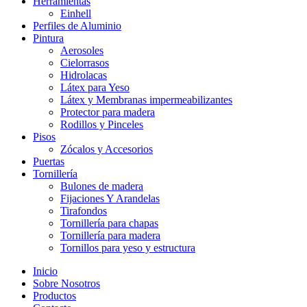
Herramientas
Einhell
Perfiles de Aluminio
Pintura
Aerosoles
Cielorrasos
Hidrolacas
Látex para Yeso
Látex y Membranas impermeabilizantes
Protector para madera
Rodillos y Pinceles
Pisos
Zócalos y Accesorios
Puertas
Tornillería
Bulones de madera
Fijaciones Y Arandelas
Tirafondos
Tornillería para chapas
Tornillería para madera
Tornillos para yeso y estructura
Inicio
Sobre Nosotros
Productos