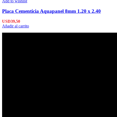
Add to wishlist
Placa Cementicia Aquapanel 8mm 1.20 x 2.40
USD
39,50
Añadir al carrito
Envío en 24hs
Enviamos su pedido en 24hs.
Productos de Calidad
Trabajamos las mejores marcas.
Pagos Seguros.
Pague online en nuestra web.