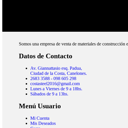
Envíos Montevideo e Interior.
Cubrimos todo el país.
Somos una empresa de venta de materiales de construcción e
Datos de Contacto
Av. Giannattasio esq. Padua,
Ciudad de la Costa, Canelones.
2683 3588 - 098 605 298
costasteel2016@gmail.com
Lunes a Viernes de 9 a 18hs.
Sábados de 9 a 13hs.
Menú Usuario
Mi Cuenta
Mis Deseados