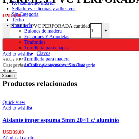
Revestimiento interior
Selladores, siliconas y adhesivos
Sin Categoría
USD
4,00
Techo
Tornillería
PERFIL J PVC PERFORADA cantidad
Bulones de madera
-
+
Fijaciones Y Arandelas
Tirafondos
Tornillería para chapas
Clavos
Add to wishlist
Tornillería para madera
SKU:
PJPVC
Tornillos para yeso y estructura
Categorías:
Cintas y cantoneras
,
Sin Categoría
Share:
Search
Productos relacionados
Quick view
Add to wishlist
Aislante imper espuma 5mm 20×1 c/ aluminio
USD
39,00
Añadir al carrito