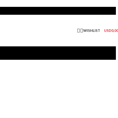
WISHLIST
USD
0,0