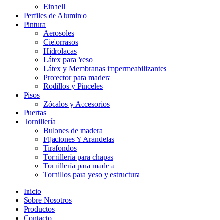
Einhell
Perfiles de Aluminio
Pintura
Aerosoles
Cielorrasos
Hidrolacas
Látex para Yeso
Látex y Membranas impermeabilizantes
Protector para madera
Rodillos y Pinceles
Pisos
Zócalos y Accesorios
Puertas
Tornillería
Bulones de madera
Fijaciones Y Arandelas
Tirafondos
Tornillería para chapas
Tornillería para madera
Tornillos para yeso y estructura
Inicio
Sobre Nosotros
Productos
Contacto