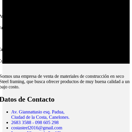
Pagos Seguros.
ague online en nuestra web.
nvíos Montevideo e Interior.
ubrimos todo el país.
Somos una empresa de venta de materiales de construcción en seco
Steel framing, que busca ofrecer productos de muy buena calidad a un
bajo costo.
Datos de Contacto
Av. Giannattasio esq. Padua,
Ciudad de la Costa, Canelones.
2683 3588 - 098 605 298
costasteel2016@gmail.com