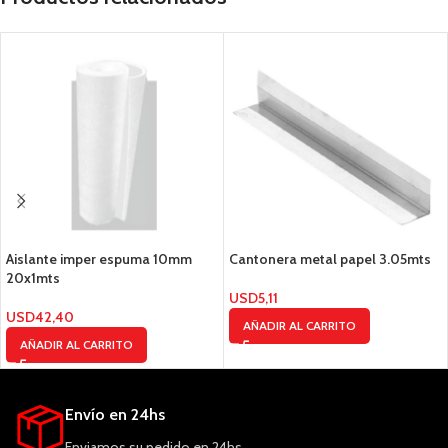
Aislante imper espuma 10mm
Cantonera metal papel 3.05mts
20x1mts
USD
5,11
USD
42,40
AÑADIR AL CARRITO
AÑADIR AL CARRITO
Envío en 24hs
Enviamos su pedido en 24hs.