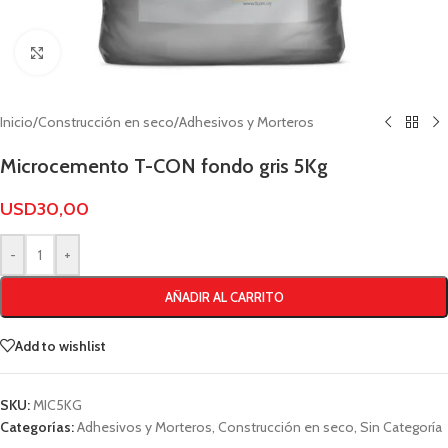
Click to enlarge
Inicio
/
Construcción en seco
/
Adhesivos y Morteros
Microcemento T-CON fondo gris 5Kg
USD
30,00
-
+
AÑADIR AL CARRITO
Add to wishlist
SKU:
MIC5KG
Categorías:
Adhesivos y Morteros
,
Construcción en seco
,
Sin Categoría