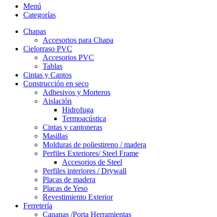
Menú
Categorías
Chapas
Accesorios para Chapa
Cielorraso PVC
Accesorios PVC
Tablas
Cintas y Cantos
Construcción en seco
Adhesivos y Morteros
Aislación
Hidrofuga
Termoacústica
Cintas y cantoneras
Masillas
Molduras de poliestireno / madera
Perfiles Exteriores/ Steel Frame
Accesorios de Steel
Perfiles interiores / Drywall
Placas de madera
Placas de Yeso
Revestimiento Exterior
Ferretería
Cananas /Porta Herramientas