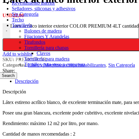
Revestimiento interior
Selladores, siliconas y adhesivos
Sin Categoría
USD
22,00
Techo
Tornillería
Latex acrilico interior exterior COLOR PREMIUM 4LT cantidad
Bulones de madera
-
Fijaciones Y Arandelas
Tirafondos
Tornillería para chapas
Clavos
Add to wishlist
Tornillería para madera
SKU:
PREMCOLOR
Tornillos para yeso y estructura
Categorías:
Látex y Membranas impermeabilizantes
,
Sin Categoría
Share:
Search
Descripción
Descripción
Látex estireno acrílico blanco, de excelente terminación mate, para ser 
Posee una gran blancura, excelente poder cubritivo, excelente nivelac
Rendimiento: máximo 12 m2 por litro, por mano.
Cantidad de manos recomendadas : 2