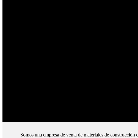
Envío en 24hs
Enviamos su pedido en 24hs.
Productos de Calidad
Trabajamos las mejores marcas.
Pagos Seguros.
Pague online en nuestra web.
Envíos Montevideo e Interior.
Cubrimos todo el país.
Somos una empresa de venta de materiales de construcción e