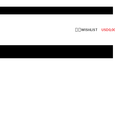
WISHLIST
USD
0,0