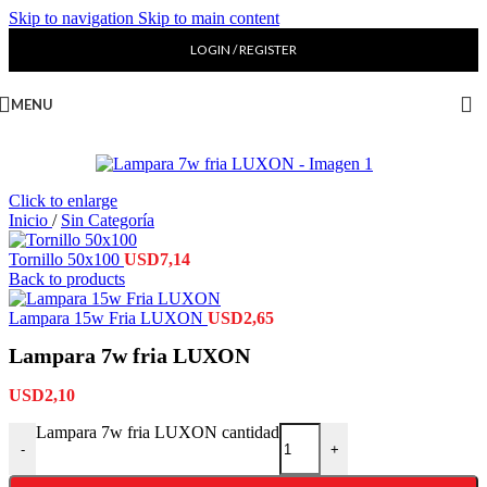
Skip to navigation
Skip to main content
LOGIN / REGISTER
MENU
Click to enlarge
Inicio
/
Sin Categoría
Tornillo 50x100
USD
7,14
Back to products
Lampara 15w Fria LUXON
USD
2,65
Lampara 7w fria LUXON
USD
2,10
Lampara 7w fria LUXON cantidad
-
+