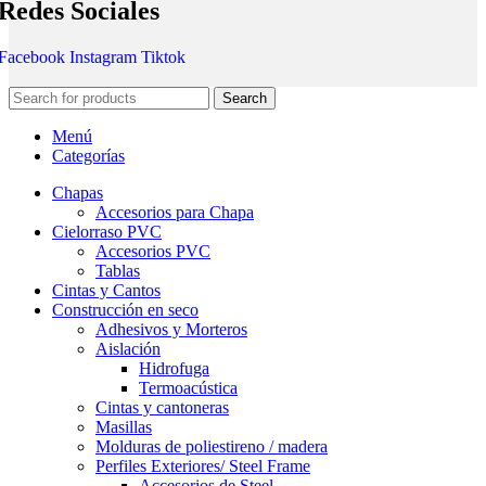
Redes Sociales
Facebook
Instagram
Tiktok
Search
Menú
Categorías
Chapas
Accesorios para Chapa
Cielorraso PVC
Accesorios PVC
Tablas
Cintas y Cantos
Construcción en seco
Adhesivos y Morteros
Aislación
Hidrofuga
Termoacústica
Cintas y cantoneras
Masillas
Molduras de poliestireno / madera
Perfiles Exteriores/ Steel Frame
Accesorios de Steel