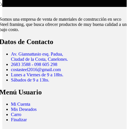
ubrimos todo el país.
Somos una empresa de venta de materiales de construcción en seco
Steel framing, que busca ofrecer productos de muy buena calidad a un
bajo costo.
Datos de Contacto
Av. Giannattasio esq. Padua,
Ciudad de la Costa, Canelones.
2683 3588 - 098 605 298
costasteel2016@gmail.com
Lunes a Viernes de 9 a 18hs.
Sábados de 9 a 13hs.
Menú Usuario
Mi Cuenta
Mis Deseados
Carro
Finalizar