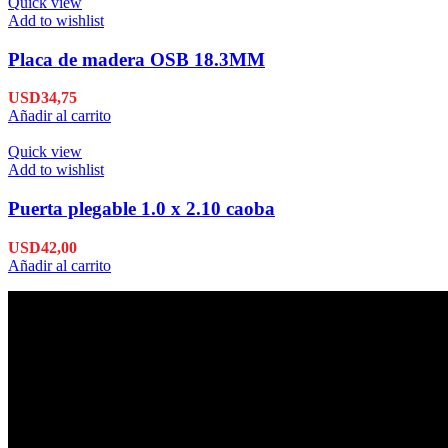
Quick view
Add to wishlist
Placa de madera OSB 18.3MM
USD
34,75
Añadir al carrito
Quick view
Add to wishlist
Puerta plegable 1.0 x 2.10 caoba
USD
42,00
Añadir al carrito
Envío en 24hs
Enviamos su pedido en 24hs.