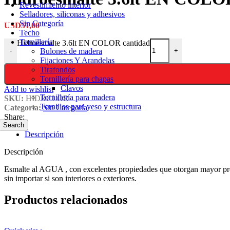
Revestimiento interior
Selladores, siliconas y adhesivos
Sin Categoría
USD
51,00
Techo
Tornillería
Hidroesmalte 3.6lt EN COLOR cantidad
Bulones de madera
-
+
Fijaciones Y Arandelas
Tirafondos
Tornillería para chapas
Clavos
Add to wishlist
Tornillería para madera
SKU:
HIDRCLOR
Tornillos para yeso y estructura
Categoría:
Sin Categoría
Share:
Search
Descripción
Descripción
Esmalte al AGUA , con excelentes propiedades que otorgan mayor prote
sin importar si son interiores o exteriores.
Productos relacionados