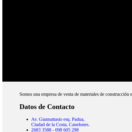
Productos de Calidad
Trabajamos las mejores marcas.
Pagos Seguros.
Pague online en nuestra web.
Envíos Montevideo e Interior.
Cubrimos todo el país.
Somos una empresa de venta de materiales de construcción e
Datos de Contacto
Av. Giannattasio esq. Padua,
Ciudad de la Costa, Canelones.
2683 3588 - 098 605 298