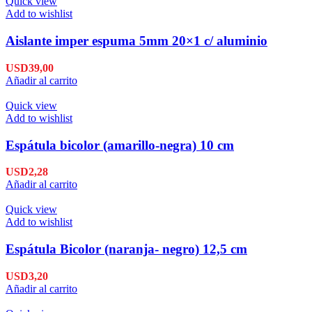
Quick view
Add to wishlist
Aislante imper espuma 5mm 20×1 c/ aluminio
USD
39,00
Añadir al carrito
Quick view
Add to wishlist
Espátula bicolor (amarillo-negra) 10 cm
USD
2,28
Añadir al carrito
Quick view
Add to wishlist
Espátula Bicolor (naranja- negro) 12,5 cm
USD
3,20
Añadir al carrito