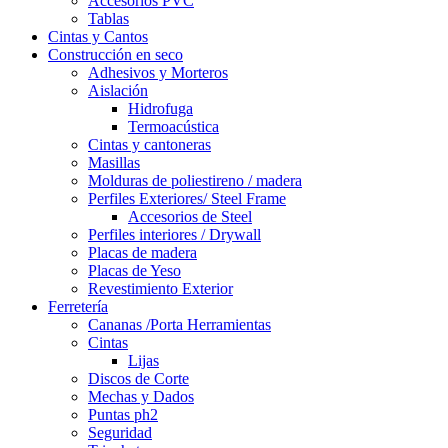
Accesorios PVC
Tablas
Cintas y Cantos
Construcción en seco
Adhesivos y Morteros
Aislación
Hidrofuga
Termoacústica
Cintas y cantoneras
Masillas
Molduras de poliestireno / madera
Perfiles Exteriores/ Steel Frame
Accesorios de Steel
Perfiles interiores / Drywall
Placas de madera
Placas de Yeso
Revestimiento Exterior
Ferretería
Cananas /Porta Herramientas
Cintas
Lijas
Discos de Corte
Mechas y Dados
Puntas ph2
Seguridad