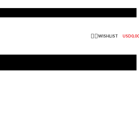
WISHLIST
USD
0,0