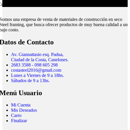
ubrimos todo el país.
Somos una empresa de venta de materiales de construcción en seco
Steel framing, que busca ofrecer productos de muy buena calidad a un
bajo costo.
Datos de Contacto
Av. Giannattasio esq. Padua,
Ciudad de la Costa, Canelones.
2683 3588 - 098 605 298
costasteel2016@gmail.com
Lunes a Viernes de 9 a 18hs.
Sábados de 9 a 13hs.
Menú Usuario
Mi Cuenta
Mis Deseados
Carro
Finalizar