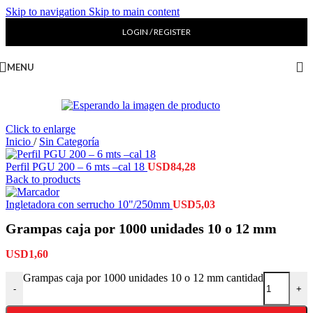
Skip to navigation
Skip to main content
LOGIN / REGISTER
MENU
Click to enlarge
Inicio
/
Sin Categoría
Perfil PGU 200 – 6 mts –cal 18
USD
84,28
Back to products
Ingletadora con serrucho 10"/250mm
USD
5,03
Grampas caja por 1000 unidades 10 o 12 mm
USD
1,60
Grampas caja por 1000 unidades 10 o 12 mm cantidad
-
+