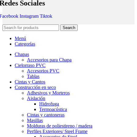
Redes Sociales
Facebook
Instagram
Tiktok
Search
Menú
Categorías
Chapas
Accesorios para Chapa
Cielorraso PVC
Accesorios PVC
Tablas
Cintas y Cantos
Construcción en seco
Adhesivos y Morteros
Aislación
Hidrofuga
Termoacústica
Cintas y cantoneras
Masillas
Molduras de poliestireno / madera
Perfiles Exteriores/ Steel Frame
Accesorios de Steel