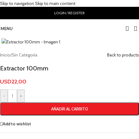
Skip to navigation
Skip to main content
LOGIN / REGISTER
MENU
Click to enlarge
Inicio
/
Sin Categoría
Back to products
Extractor 100mm
USD
22,00
-
+
AÑADIR AL CARRITO
Add to wishlist