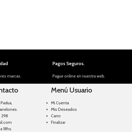
idad
Pagos Seguros.
res marcas.
Pague online en nuestra web.
ntacto
Menú Usuario
 Padua,
Mi Cuenta
Canelones.
Mis Deseados
 298
Carro
il.com
Finalizar
a 18hs.