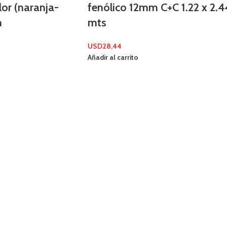
lor (naranja-
fenólico 12mm C+C 1.22 x 2.4
m
mts
USD
28,44
Añadir al carrito