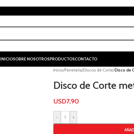
INICIO
SOBRE NOSOTROS
PRODUCTOS
CONTACTO
Inicio
/
Ferretería
/
Discos de Corte
/
Disco de C
Disco de Corte met
USD
7,90
-
+
AÑAD