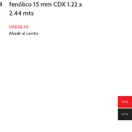
4
fenólico 15 mm CDX 1.22 x
2.44 mts
USD
26,30
Añadir al carrito
USD
UYU