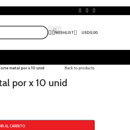
WISHLIST
USD
0,00
orte metal por x 10 unid
Back to products
al por x 10 unid
IR AL CARRITO