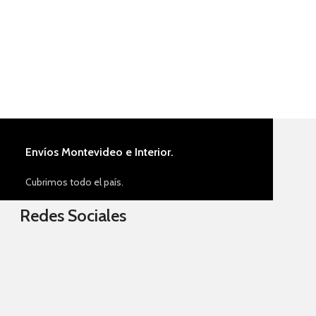
Masilla 7 kg
USD
15,00
Añadir al carrito
Envíos Montevideo e Interior.
Cubrimos todo el país.
Redes Sociales