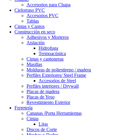
Accesorios para Chapa
Cielorraso PVC
Accesorios PVC
Tablas
Cintas y Cantos
Construcción en seco
Adhesivos y Morteros
Aislación
Hidrofuga
Termoacústica
Cintas y cantoneras
Masillas
Molduras de poliestireno / madera
Perfiles Exteriores/ Steel Frame
Accesorios de Steel
Perfiles interiores / Drywall
Placas de madera
Placas de Yeso
Revestimiento Exterior
Ferretería
Cananas /Porta Herramientas
Cintas
Lijas
Discos de Corte
Mechas y Dados