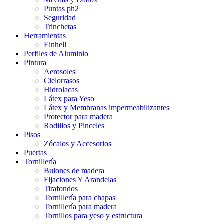
Puntas ph2
Seguridad
Trinchetas
Herramientas
Einhell
Perfiles de Aluminio
Pintura
Aerosoles
Cielorrasos
Hidrolacas
Látex para Yeso
Látex y Membranas impermeabilizantes
Protector para madera
Rodillos y Pinceles
Pisos
Zócalos y Accesorios
Puertas
Tornillería
Bulones de madera
Fijaciones Y Arandelas
Tirafondos
Tornillería para chapas
Tornillería para madera
Tornillos para yeso y estructura