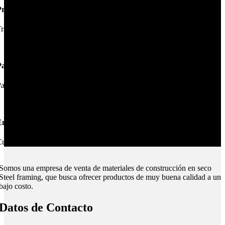
Productos de Calidad
rabajamos las mejores marcas.
Pagos Seguros.
ague online en nuestra web.
nvíos Montevideo e Interior.
ubrimos todo el país.
Somos una empresa de venta de materiales de construcción en seco
Steel framing, que busca ofrecer productos de muy buena calidad a un
bajo costo.
Datos de Contacto