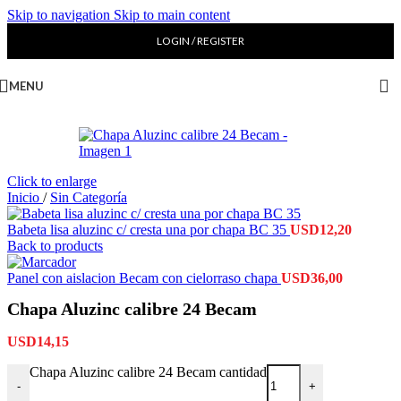
Skip to navigation
Skip to main content
LOGIN / REGISTER
MENU
Click to enlarge
Inicio
/
Sin Categoría
Babeta lisa aluzinc c/ cresta una por chapa BC 35
USD
12,20
Back to products
Panel con aislacion Becam con cielorraso chapa
USD
36,00
Chapa Aluzinc calibre 24 Becam
USD
14,15
Chapa Aluzinc calibre 24 Becam cantidad
-
+