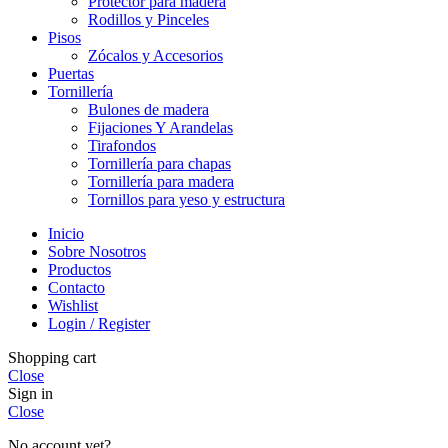
Protector para madera
Rodillos y Pinceles
Pisos
Zócalos y Accesorios
Puertas
Tornillería
Bulones de madera
Fijaciones Y Arandelas
Tirafondos
Tornillería para chapas
Tornillería para madera
Tornillos para yeso y estructura
Inicio
Sobre Nosotros
Productos
Contacto
Wishlist
Login / Register
Shopping cart
Close
Sign in
Close
No account yet?