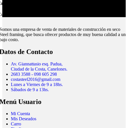
nvíos Montevideo e Interior.
ubrimos todo el país.
Somos una empresa de venta de materiales de construcción en seco
Steel framing, que busca ofrecer productos de muy buena calidad a un
bajo costo.
Datos de Contacto
Av. Giannattasio esq. Padua,
Ciudad de la Costa, Canelones.
2683 3588 - 098 605 298
costasteel2016@gmail.com
Lunes a Viernes de 9 a 18hs.
Sábados de 9 a 13hs.
Menú Usuario
Mi Cuenta
Mis Deseados
Carro