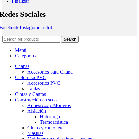
Finalizar
Redes Sociales
Facebook
Instagram
Tiktok
Search
Menú
Categorías
Chapas
Accesorios para Chapa
Cielorraso PVC
Accesorios PVC
Tablas
Cintas y Cantos
Construcción en seco
Adhesivos y Morteros
Aislación
Hidrofuga
Termoacústica
Cintas y cantoneras
Masillas
Molduras de poliestireno / madera