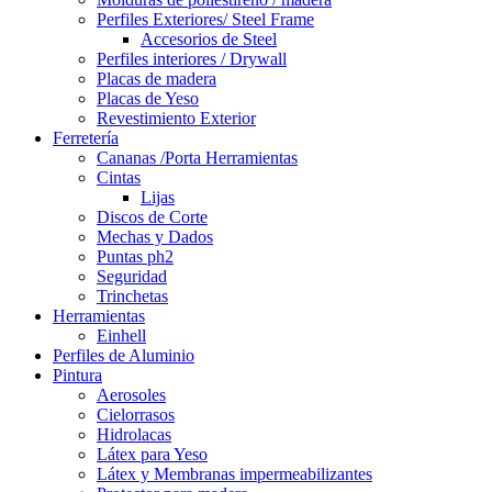
Perfiles Exteriores/ Steel Frame
Accesorios de Steel
Perfiles interiores / Drywall
Placas de madera
Placas de Yeso
Revestimiento Exterior
Ferretería
Cananas /Porta Herramientas
Cintas
Lijas
Discos de Corte
Mechas y Dados
Puntas ph2
Seguridad
Trinchetas
Herramientas
Einhell
Perfiles de Aluminio
Pintura
Aerosoles
Cielorrasos
Hidrolacas
Látex para Yeso
Látex y Membranas impermeabilizantes