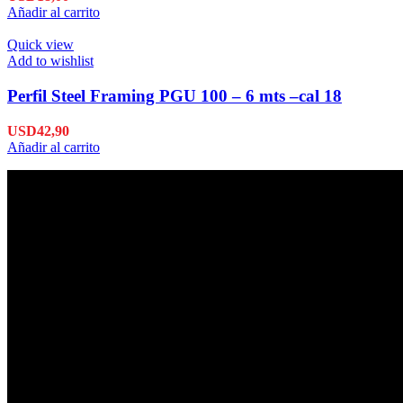
Añadir al carrito
Quick view
Add to wishlist
Perfil Steel Framing PGU 100 – 6 mts –cal 18
USD
42,90
Añadir al carrito
Envío en 24hs
Enviamos su pedido en 24hs.
Productos de Calidad
Trabajamos las mejores marcas.