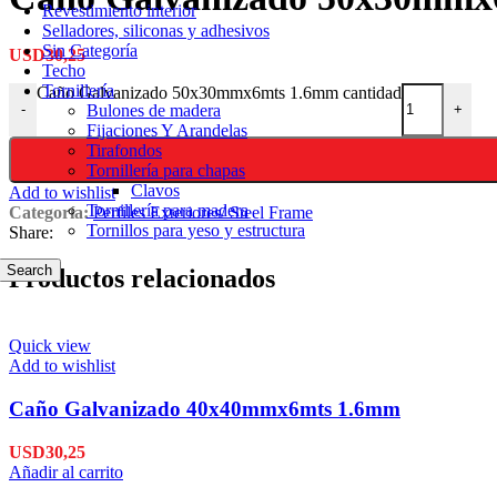
Revestimiento interior
Selladores, siliconas y adhesivos
Sin Categoría
USD
30,25
Techo
Tornillería
Caño Galvanizado 50x30mmx6mts 1.6mm cantidad
Bulones de madera
-
+
Fijaciones Y Arandelas
Tirafondos
Tornillería para chapas
Clavos
Add to wishlist
Tornillería para madera
Categoría:
Perfiles Exteriores/ Steel Frame
Tornillos para yeso y estructura
Share:
Search
Productos relacionados
Quick view
Add to wishlist
Caño Galvanizado 40x40mmx6mts 1.6mm
USD
30,25
Añadir al carrito