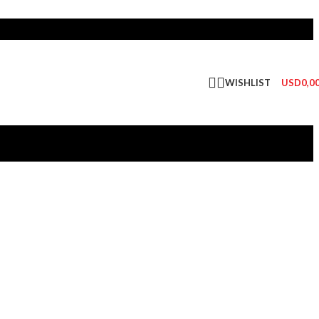
WISHLIST
USD
0,0