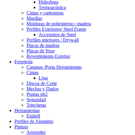
Hidrofuga
Termoacústica
Cintas y cantoneras
Masillas
Molduras de poliestireno / madera
Perfiles Exteriores/ Steel Frame
Accesorios de Steel
Perfiles interiores / Drywall
Placas de madera
Placas de Yeso
Revestimiento Exterior
Ferretería
Cananas /Porta Herramientas
Cintas
Lijas
Discos de Corte
Mechas y Dados
Puntas ph2
Seguridad
Trinchetas
Herramientas
Einhell
Perfiles de Aluminio
Pintura
Aerosoles