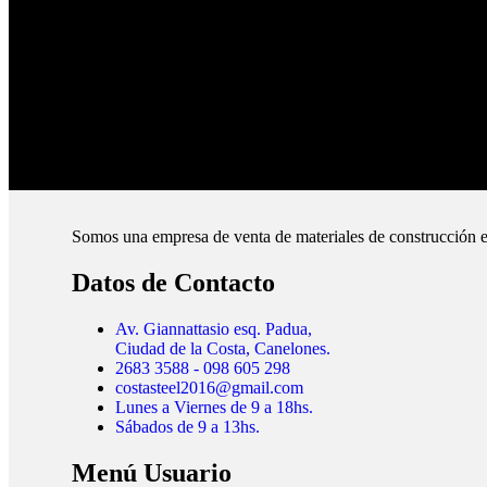
Pagos Seguros.
Pague online en nuestra web.
Envíos Montevideo e Interior.
Cubrimos todo el país.
Somos una empresa de venta de materiales de construcción e
Datos de Contacto
Av. Giannattasio esq. Padua,
Ciudad de la Costa, Canelones.
2683 3588 - 098 605 298
costasteel2016@gmail.com
Lunes a Viernes de 9 a 18hs.
Sábados de 9 a 13hs.
Menú Usuario