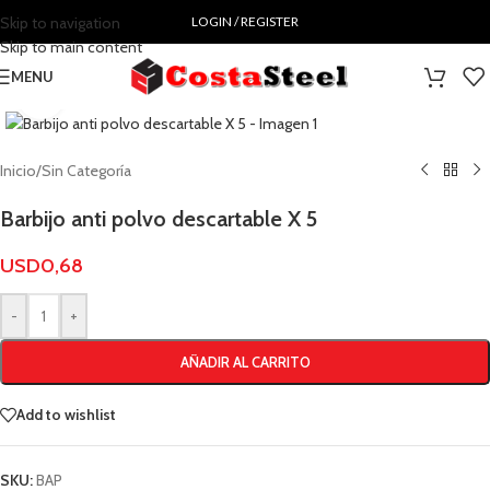
Skip to navigation
LOGIN / REGISTER
Skip to main content
MENU
Click to enlarge
Inicio
/
Sin Categoría
Barbijo anti polvo descartable X 5
USD
0,68
-
+
AÑADIR AL CARRITO
Add to wishlist
SKU:
BAP