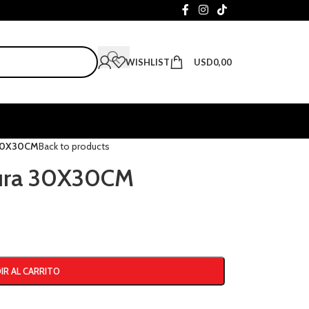
WISHLIST
USD
0,00
 30X30CM
Back to products
tura 30X30CM
IR AL CARRITO