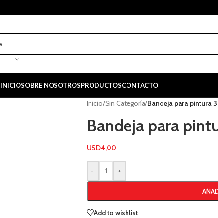
INICIO
SOBRE NOSOTROS
PRODUCTOS
CONTACTO
Inicio
/
Sin Categoría
/
Bandeja para pintura
Bandeja para pin
USD
4,00
-
+
AÑAD
Add to wishlist