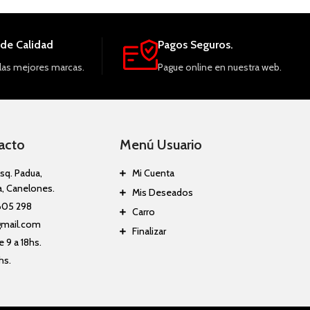
de Calidad
Pagos Seguros.
las mejores marcas.
Pague online en nuestra web.
acto
Menú Usuario
sq. Padua,
Mi Cuenta
a, Canelones.
Mis Deseados
605 298
Carro
gmail.com
Finalizar
 9 a 18hs.
hs.