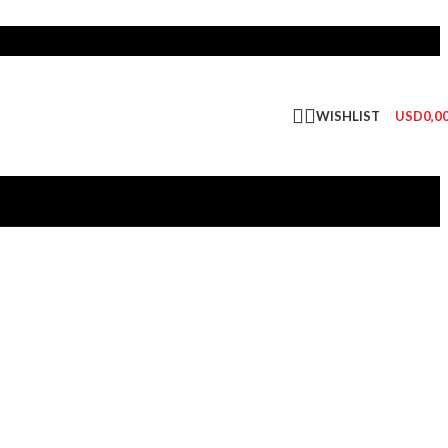
WISHLIST
USD
0,0