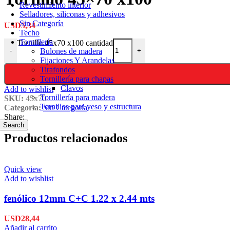
Revestimiento interior
Selladores, siliconas y adhesivos
Sin Categoría
USD
5,34
Techo
Tornillería
Tornillo 45x70 x100 cantidad
Bulones de madera
-
+
Fijaciones Y Arandelas
Tirafondos
Tornillería para chapas
Clavos
Add to wishlist
Tornillería para madera
SKU:
45x70
Tornillos para yeso y estructura
Categoría:
Sin Categoría
Share:
Search
Productos relacionados
Quick view
Add to wishlist
fenólico 12mm C+C 1.22 x 2.44 mts
USD
28,44
Añadir al carrito