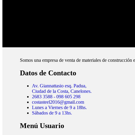
Pague online en nuestra web.
Envíos Montevideo e Interior.
Cubrimos todo el país.
Somos una empresa de venta de materiales de construcción e
Datos de Contacto
Av. Giannattasio esq. Padua,
Ciudad de la Costa, Canelones.
2683 3588 - 098 605 298
costasteel2016@gmail.com
Lunes a Viernes de 9 a 18hs.
Sábados de 9 a 13hs.
Menú Usuario