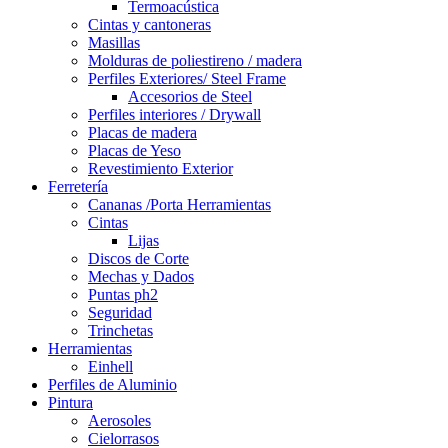
Termoacústica
Cintas y cantoneras
Masillas
Molduras de poliestireno / madera
Perfiles Exteriores/ Steel Frame
Accesorios de Steel
Perfiles interiores / Drywall
Placas de madera
Placas de Yeso
Revestimiento Exterior
Ferretería
Cananas /Porta Herramientas
Cintas
Lijas
Discos de Corte
Mechas y Dados
Puntas ph2
Seguridad
Trinchetas
Herramientas
Einhell
Perfiles de Aluminio
Pintura
Aerosoles
Cielorrasos