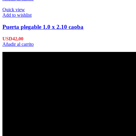
Quick view
Add to wishlist
Puerta plegable 1.0 x 2.10 caoba
USD
42,00
Añadir al carrito
Envío en 24hs
Enviamos su pedido en 24hs.
Productos de Calidad
Trabajamos las mejores marcas.
Pagos Seguros.