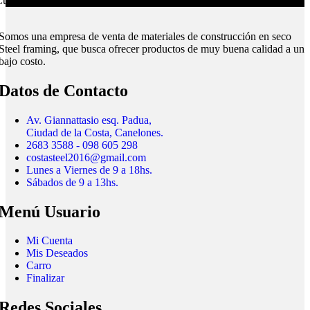
ubrimos todo el país.
Somos una empresa de venta de materiales de construcción en seco
Steel framing, que busca ofrecer productos de muy buena calidad a un
bajo costo.
Datos de Contacto
Av. Giannattasio esq. Padua,
Ciudad de la Costa, Canelones.
2683 3588 - 098 605 298
costasteel2016@gmail.com
Lunes a Viernes de 9 a 18hs.
Sábados de 9 a 13hs.
Menú Usuario
Mi Cuenta
Mis Deseados
Carro
Finalizar
Redes Sociales