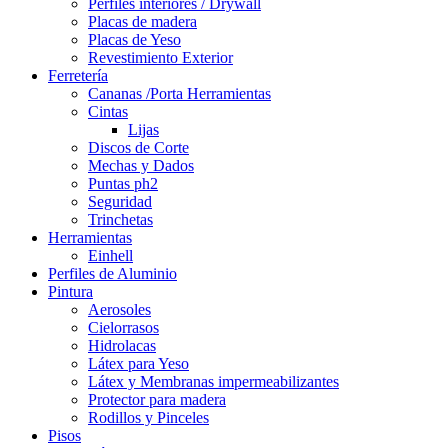
Perfiles interiores / Drywall
Placas de madera
Placas de Yeso
Revestimiento Exterior
Ferretería
Cananas /Porta Herramientas
Cintas
Lijas
Discos de Corte
Mechas y Dados
Puntas ph2
Seguridad
Trinchetas
Herramientas
Einhell
Perfiles de Aluminio
Pintura
Aerosoles
Cielorrasos
Hidrolacas
Látex para Yeso
Látex y Membranas impermeabilizantes
Protector para madera
Rodillos y Pinceles
Pisos