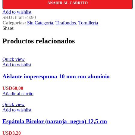
AÑADIR AL CARRITO
Add to wishlist
SKU:
tiraf1/4x90
Categorías:
Sin Categoría
,
Tirafondos
,
Tornillería
Share:
Productos relacionados
Quick view
Add to wishlist
Aislante imperespuma 10 mm con aluminio
USD
60,00
Añadir al carrito
Quick view
Add to wishlist
Espátula Bicolor (naranja- negro) 12,5 cm
USD
3,20