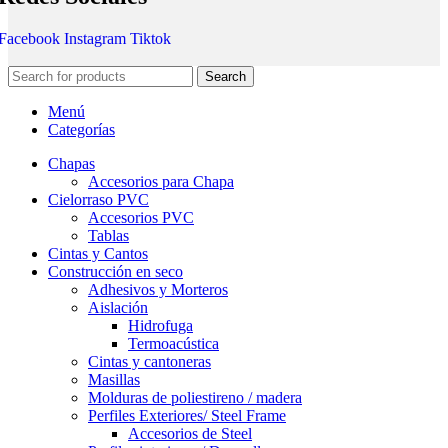
Facebook
Instagram
Tiktok
Search
Menú
Categorías
Chapas
Accesorios para Chapa
Cielorraso PVC
Accesorios PVC
Tablas
Cintas y Cantos
Construcción en seco
Adhesivos y Morteros
Aislación
Hidrofuga
Termoacústica
Cintas y cantoneras
Masillas
Molduras de poliestireno / madera
Perfiles Exteriores/ Steel Frame
Accesorios de Steel