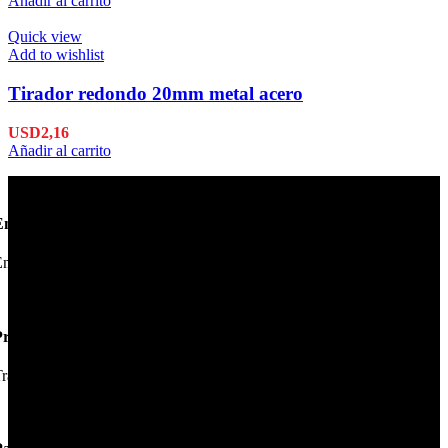
Añadir al carrito
Quick view
Add to wishlist
Tirador redondo 20mm metal acero
USD
2,16
Añadir al carrito
Envío en 24hs
nviamos su pedido en 24hs.
Productos de Calidad
rabajamos las mejores marcas.