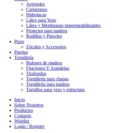
Aerosoles
Cielorrasos
Hidrolacas
Látex para Yeso
Látex y Membranas impermeabilizantes
Protector para madera
Rodillos y Pinceles
Pisos
Zócalos y Accesorios
Puertas
Tornillería
Bulones de madera
Fijaciones Y Arandelas
Tirafondos
Tornillería para chapas
Tornillería para madera
Tornillos para yeso y estructura
Inicio
Sobre Nosotros
Productos
Contacto
Wishlist
Login / Register