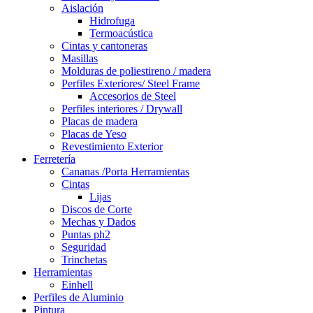
Aislación
Hidrofuga
Termoacústica
Cintas y cantoneras
Masillas
Molduras de poliestireno / madera
Perfiles Exteriores/ Steel Frame
Accesorios de Steel
Perfiles interiores / Drywall
Placas de madera
Placas de Yeso
Revestimiento Exterior
Ferretería
Cananas /Porta Herramientas
Cintas
Lijas
Discos de Corte
Mechas y Dados
Puntas ph2
Seguridad
Trinchetas
Herramientas
Einhell
Perfiles de Aluminio
Pintura