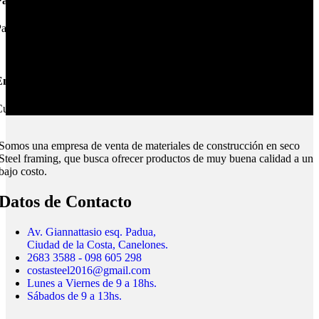
Pagos Seguros.
ague online en nuestra web.
nvíos Montevideo e Interior.
ubrimos todo el país.
Somos una empresa de venta de materiales de construcción en seco
Steel framing, que busca ofrecer productos de muy buena calidad a un
bajo costo.
Datos de Contacto
Av. Giannattasio esq. Padua,
Ciudad de la Costa, Canelones.
2683 3588 - 098 605 298
costasteel2016@gmail.com
Lunes a Viernes de 9 a 18hs.
Sábados de 9 a 13hs.