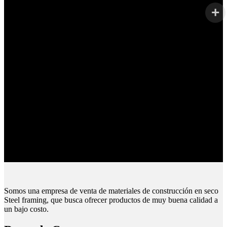
Pagos Seguros.
Pague online en nuestra web.
Envíos Montevideo e Interior.
Cubrimos todo el país.
Somos una empresa de venta de materiales de construcción en seco
Steel framing, que busca ofrecer productos de muy buena calidad a
un bajo costo.