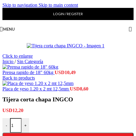
Skip to navigation
Skip to main content
LOGIN / REGISTER
MENU
Click to enlarge
Inicio
/
Sin Categoría
Prensa rapido de 18" 60kg
USD
10,49
Back to products
Placa de yeso 1.20 x 2 mt 12,5mm
USD
8,60
Tijera corta chapa INGCO
USD
12,20
-
+