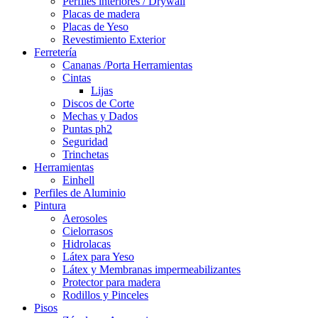
Perfiles interiores / Drywall
Placas de madera
Placas de Yeso
Revestimiento Exterior
Ferretería
Cananas /Porta Herramientas
Cintas
Lijas
Discos de Corte
Mechas y Dados
Puntas ph2
Seguridad
Trinchetas
Herramientas
Einhell
Perfiles de Aluminio
Pintura
Aerosoles
Cielorrasos
Hidrolacas
Látex para Yeso
Látex y Membranas impermeabilizantes
Protector para madera
Rodillos y Pinceles
Pisos