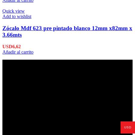
Añadir al carrito
Quick view
Add to wishlist
Zócalo Mdf 623 pre pintado blanco 12mm x82mm x
3.66mts
USD
6,62
Añadir al carrito
Envío en 24hs
Enviamos su pedido en 24hs.
Productos de Calidad
USD
Trabajamos las mejores marcas.