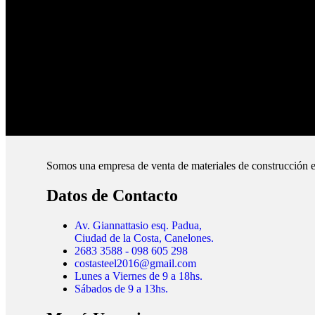
Pagos Seguros.
Pague online en nuestra web.
Envíos Montevideo e Interior.
Cubrimos todo el país.
Somos una empresa de venta de materiales de construcción e
Datos de Contacto
Av. Giannattasio esq. Padua,
Ciudad de la Costa, Canelones.
2683 3588 - 098 605 298
costasteel2016@gmail.com
Lunes a Viernes de 9 a 18hs.
Sábados de 9 a 13hs.