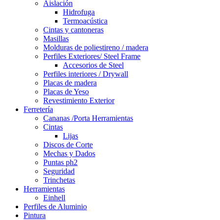
Aislación
Hidrofuga
Termoacústica
Cintas y cantoneras
Masillas
Molduras de poliestireno / madera
Perfiles Exteriores/ Steel Frame
Accesorios de Steel
Perfiles interiores / Drywall
Placas de madera
Placas de Yeso
Revestimiento Exterior
Ferretería
Cananas /Porta Herramientas
Cintas
Lijas
Discos de Corte
Mechas y Dados
Puntas ph2
Seguridad
Trinchetas
Herramientas
Einhell
Perfiles de Aluminio
Pintura