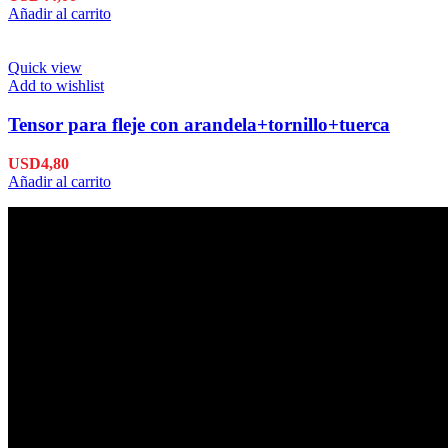
Añadir al carrito
Quick view
Add to wishlist
Tensor para fleje con arandela+tornillo+tuerca
USD
4,80
Añadir al carrito
Envío en 24hs
Enviamos su pedido en 24hs.
Productos de Calidad
Trabajamos las mejores marcas.