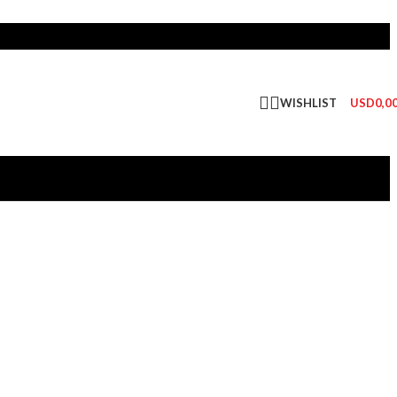
WISHLIST
USD
0,0