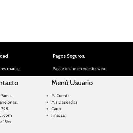
idad
Pagos Seguros.
res marcas.
Pague online en nuestra web.
ntacto
Menú Usuario
 Padua,
Mi Cuenta
Canelones.
Mis Deseados
 298
Carro
il.com
Finalizar
a 18hs.