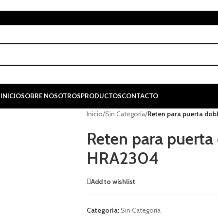
INICIO
SOBRE NOSOTROS
PRODUCTOS
CONTACTO
Inicio
/
Sin Categoría
/
Reten para puerta do
Reten para puert
HRA2304
Add to wishlist
Categoría:
Sin Categoría