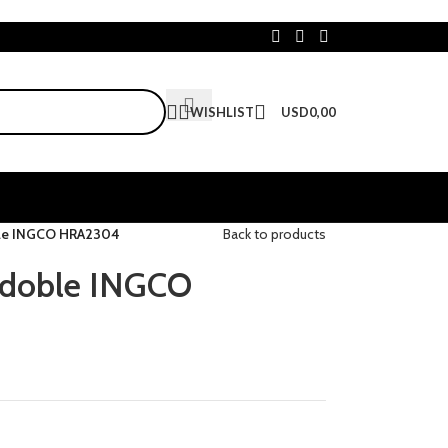
WISHLIST
USD
0,00
ble INGCO HRA2304
Back to products
a doble INGCO