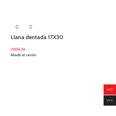
Llana dentada 17X30
USD
6,36
Añadir al carrito
USD
Masilla Anc
UYU
USD
18,70