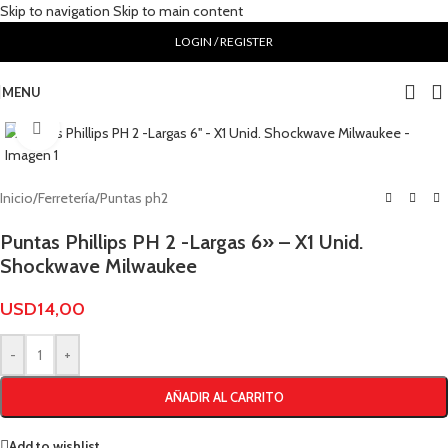
Skip to navigation
Skip to main content
LOGIN / REGISTER
MENU
Click to enlarge
Inicio
/
Ferretería
/
Puntas ph2
Puntas Phillips PH 2 -Largas 6» – X1 Unid.
Shockwave Milwaukee
USD
14,00
-
+
AÑADIR AL CARRITO
Add to wishlist