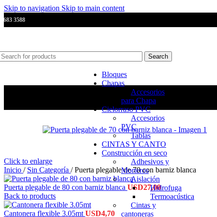
Skip to navigation
Skip to main content
2683 3588
Search
Bloques
Chapas
Accesorios
para Chapa
Cielorraso PVC
Accesorios
PVC
Tablas
CINTAS Y CANTO
Construcción en seco
Click to enlarge
Adhesivos y
Inicio
/
Sin Categoría
/
Puerta plegable de 70 con barniz blanca
Morteros
Aislación
Puerta plegable de 80 con barniz blanca
USD
27,00
Hidrofuga
Back to products
Termoacústica
Cintas y
Cantonera flexible 3.05mt
USD
4,70
cantoneras