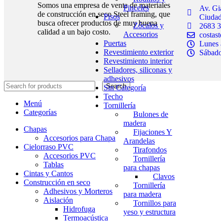
Somos una empresa de venta de materiales
Pinceles
Av. Gi
de construcción en seco Steel framing, que
Pisos
Ciudad
busca ofrecer productos de muy buena
Zócalos y
2683 3
calidad a un bajo costo.
Accesorios
costas
Puertas
Lunes 
Revestimiento exterior
Sábado
Revestimiento interior
Selladores, siliconas y
adhesivos
Search
Sin Categoría
Techo
Menú
Tornillería
Categorías
Bulones de
madera
Chapas
Fijaciones Y
Accesorios para Chapa
Arandelas
Cielorraso PVC
Tirafondos
Accesorios PVC
Tornillería
Tablas
para chapas
Cintas y Cantos
Clavos
Construcción en seco
Tornillería
Adhesivos y Morteros
para madera
Aislación
Tornillos para
Hidrofuga
yeso y estructura
Termoacústica