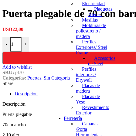
Electricidad
Plaquetas
Puerta plegable de 70 con bar
Atenea
Masillas
Molduras de
USD
22,00
poliestireno /
madera
Perfiles
-
+
Exteriores/ Steel
Frame
Accesorios
de Steel
Add to wishlist
Perfiles
SKU:
pl70
interiores /
Categorías:
Puertas
,
Sin Categoría
Drywall
Share:
Placas de
madera
Descripción
Placas de
Yeso
Descripción
Revestimiento
Exterior
Puerta plegable
Ferretería
Cananas
70cm ancho
/Porta
Herramientas
2.10 alto