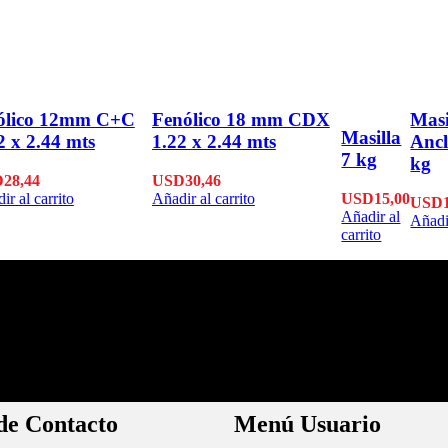
ólico 12mm C+C
Fenólico 18 mm CDX
Masi
Masilla
2 x 2.44 mts
1.22 x 2.44 mts
Ancl
7 kg
kg
D
28,44
USD
30,46
ir al carrito
Añadir al carrito
USD
15,00
USD
Añadir al
Añadir
carrito
 de Calidad
Pagos Seguros.
 las mejores marcas.
Pague online en nuestra web.
de Contacto
Menú Usuario