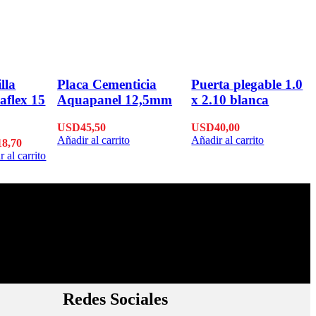
lla
Placa Cementicia
Puerta plegable 1.0
aflex 15
Aquapanel 12,5mm
x 2.10 blanca
USD
45,50
USD
40,00
Añadir al carrito
Añadir al carrito
18,70
 al carrito
Envíos Montevideo e Interior.
Cubrimos todo el país.
Redes Sociales