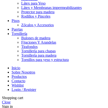
Látex para Yeso
Látex y Membranas impermeabilizantes
Protector para madera
Rodillos y Pinceles
Pisos
Zócalos y Accesorios
Puertas
Tornillería
Bulones de madera
Fijaciones Y Arandelas
Tirafondos
Tornillería para chapas
Tornillería para madera
Tornillos para yeso y estructura
Inicio
Sobre Nosotros
Productos
Contacto
Wishlist
Login / Register
Shopping cart
Close
Sign in