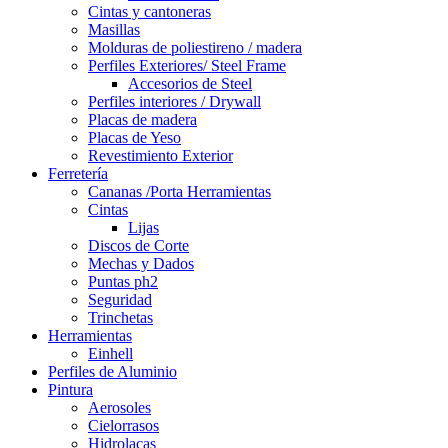
Cintas y cantoneras
Masillas
Molduras de poliestireno / madera
Perfiles Exteriores/ Steel Frame
Accesorios de Steel
Perfiles interiores / Drywall
Placas de madera
Placas de Yeso
Revestimiento Exterior
Ferretería
Cananas /Porta Herramientas
Cintas
Lijas
Discos de Corte
Mechas y Dados
Puntas ph2
Seguridad
Trinchetas
Herramientas
Einhell
Perfiles de Aluminio
Pintura
Aerosoles
Cielorrasos
Hidrolacas