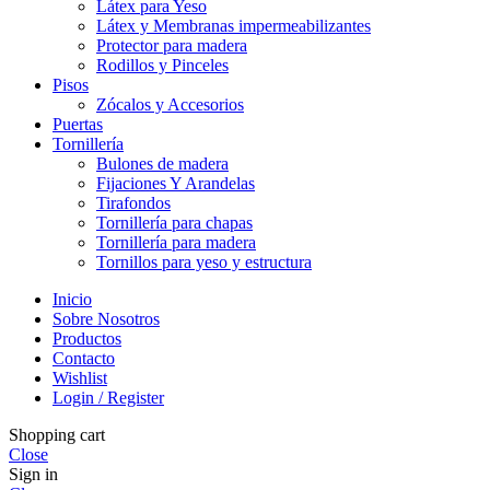
Látex para Yeso
Látex y Membranas impermeabilizantes
Protector para madera
Rodillos y Pinceles
Pisos
Zócalos y Accesorios
Puertas
Tornillería
Bulones de madera
Fijaciones Y Arandelas
Tirafondos
Tornillería para chapas
Tornillería para madera
Tornillos para yeso y estructura
Inicio
Sobre Nosotros
Productos
Contacto
Wishlist
Login / Register
Shopping cart
Close
Sign in