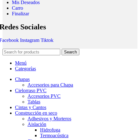
Mis Deseados
Carro
Finalizar
Redes Sociales
Facebook
Instagram
Tiktok
Search
Menú
Categorías
Chapas
Accesorios para Chapa
Cielorraso PVC
Accesorios PVC
Tablas
Cintas y Cantos
Construcción en seco
Adhesivos y Morteros
Aislación
Hidrofuga
Termoacústica