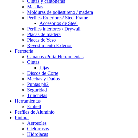
Cintas y cantoneras
Masillas
Molduras de poliestireno / madera
Perfiles Exteriores/ Steel Frame
Accesorios de Steel
Perfiles interiores / Drywall
Placas de madera
Placas de Yeso
Revestimiento Exterior
Ferretería
Cananas /Porta Herramientas
Cintas
Lijas
Discos de Corte
Mechas y Dados
Puntas ph2
Seguridad
Trinchetas
Herramientas
Einhell
Perfiles de Aluminio
Pintura
Aerosoles
Cielorrasos
Hidrolacas