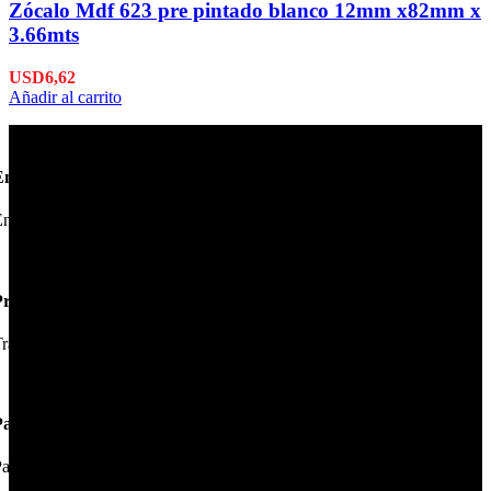
Zócalo Mdf 623 pre pintado blanco 12mm x82mm x
3.66mts
USD
6,62
Añadir al carrito
Envío en 24hs
nviamos su pedido en 24hs.
Productos de Calidad
rabajamos las mejores marcas.
Pagos Seguros.
ague online en nuestra web.