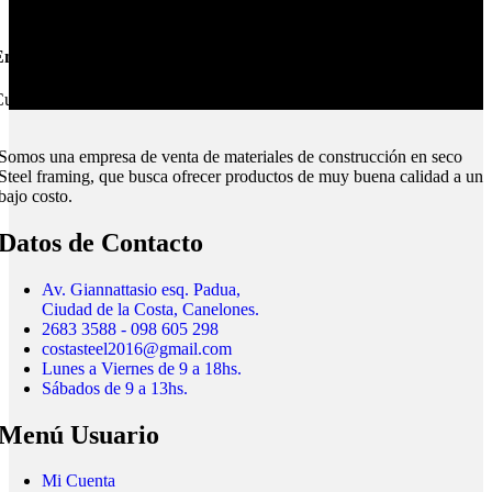
nvíos Montevideo e Interior.
ubrimos todo el país.
Somos una empresa de venta de materiales de construcción en seco
Steel framing, que busca ofrecer productos de muy buena calidad a un
bajo costo.
Datos de Contacto
Av. Giannattasio esq. Padua,
Ciudad de la Costa, Canelones.
2683 3588 - 098 605 298
costasteel2016@gmail.com
Lunes a Viernes de 9 a 18hs.
Sábados de 9 a 13hs.
Menú Usuario
Mi Cuenta