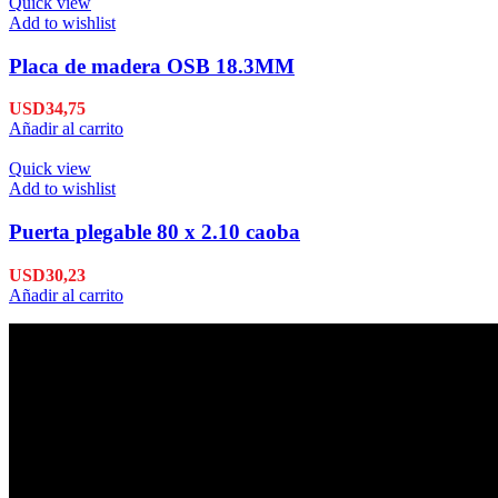
Quick view
Add to wishlist
Placa de madera OSB 18.3MM
USD
34,75
Añadir al carrito
Quick view
Add to wishlist
Puerta plegable 80 x 2.10 caoba
USD
30,23
Añadir al carrito
Envío en 24hs
Enviamos su pedido en 24hs.