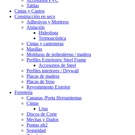
Accesorios PVC
Tablas
Cintas y Cantos
Construcción en seco
Adhesivos y Morteros
Aislación
Hidrofuga
Termoacústica
Cintas y cantoneras
Masillas
Molduras de poliestireno / madera
Perfiles Exteriores/ Steel Frame
Accesorios de Steel
Perfiles interiores / Drywall
Placas de madera
Placas de Yeso
Revestimiento Exterior
Ferretería
Cananas /Porta Herramientas
Cintas
Lijas
Discos de Corte
Mechas y Dados
Puntas ph2
Seguridad