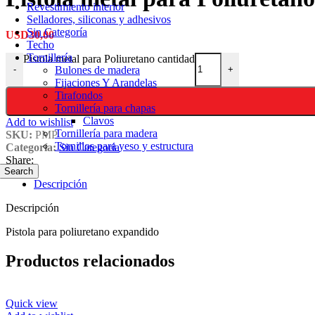
Revestimiento interior
Selladores, siliconas y adhesivos
Sin Categoría
USD
30,00
Techo
Tornillería
Pistola metal para Poliuretano cantidad
Bulones de madera
-
+
Fijaciones Y Arandelas
Tirafondos
Tornillería para chapas
Clavos
Add to wishlist
Tornillería para madera
SKU:
PMP
Tornillos para yeso y estructura
Categoría:
Sin Categoría
Share:
Search
Descripción
Descripción
Pistola para poliuretano expandido
Productos relacionados
Quick view