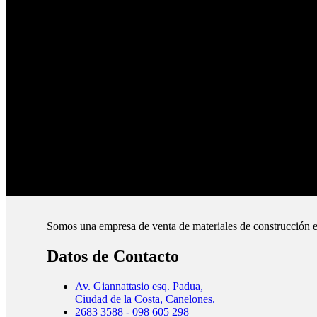
Productos de Calidad
Trabajamos las mejores marcas.
Pagos Seguros.
Pague online en nuestra web.
Envíos Montevideo e Interior.
Cubrimos todo el país.
Somos una empresa de venta de materiales de construcción e
Datos de Contacto
Av. Giannattasio esq. Padua,
Ciudad de la Costa, Canelones.
2683 3588 - 098 605 298