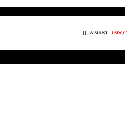
WISHLIST
USD
0,0