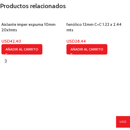
Productos relacionados
Aislante imper espuma 10mm
fenólico 12mm C+C 1.22 x 2.44
20x1mts
mts
USD
42,40
USD
28,44
AÑADIR AL CARRITO
AÑADIR AL CARRITO
USD