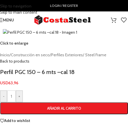
Skip to navigation
LOGIN / REGISTER
Skip to main content
MENU
Click to enlarge
Inicio
/
Construcción en seco
/
Perfiles Exteriores/ Steel Frame
Back to products
Perfil PGC 150 – 6 mts –cal 18
USD
63,96
-
+
AÑADIR AL CARRITO
Add to wishlist