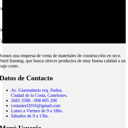
ague online en nuestra web.
nvíos Montevideo e Interior.
ubrimos todo el país.
Somos una empresa de venta de materiales de construcción en seco
Steel framing, que busca ofrecer productos de muy buena calidad a un
bajo costo.
Datos de Contacto
Av. Giannattasio esq. Padua,
Ciudad de la Costa, Canelones.
2683 3588 - 098 605 298
costasteel2016@gmail.com
Lunes a Viernes de 9 a 18hs.
Sábados de 9 a 13hs.
Menú Usuario