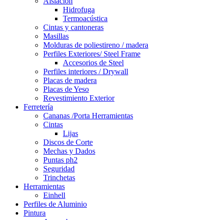
Aislación
Hidrofuga
Termoacústica
Cintas y cantoneras
Masillas
Molduras de poliestireno / madera
Perfiles Exteriores/ Steel Frame
Accesorios de Steel
Perfiles interiores / Drywall
Placas de madera
Placas de Yeso
Revestimiento Exterior
Ferretería
Cananas /Porta Herramientas
Cintas
Lijas
Discos de Corte
Mechas y Dados
Puntas ph2
Seguridad
Trinchetas
Herramientas
Einhell
Perfiles de Aluminio
Pintura