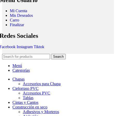
Mi Cuenta
Mis Deseados
Carro
Finalizar
Redes Sociales
Facebook
Instagram
Tiktok
Search
Menú
Categorías
Chapas
Accesorios para Chapa
Cielorraso PVC
Accesorios PVC
Tablas
Cintas y Cantos
Construcción en seco
Adhesivos y Morteros