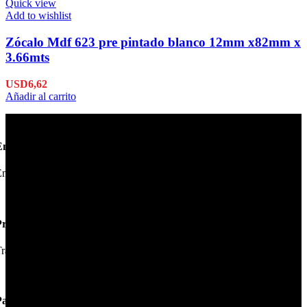
Quick view
Add to wishlist
Zócalo Mdf 623 pre pintado blanco 12mm x82mm x
3.66mts
USD
6,62
Añadir al carrito
Envío en 24hs
nviamos su pedido en 24hs.
Productos de Calidad
rabajamos las mejores marcas.
Pagos Seguros.