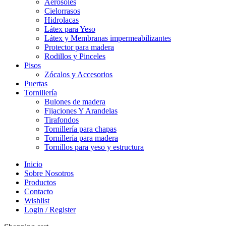
Aerosoles
Cielorrasos
Hidrolacas
Látex para Yeso
Látex y Membranas impermeabilizantes
Protector para madera
Rodillos y Pinceles
Pisos
Zócalos y Accesorios
Puertas
Tornillería
Bulones de madera
Fijaciones Y Arandelas
Tirafondos
Tornillería para chapas
Tornillería para madera
Tornillos para yeso y estructura
Inicio
Sobre Nosotros
Productos
Contacto
Wishlist
Login / Register