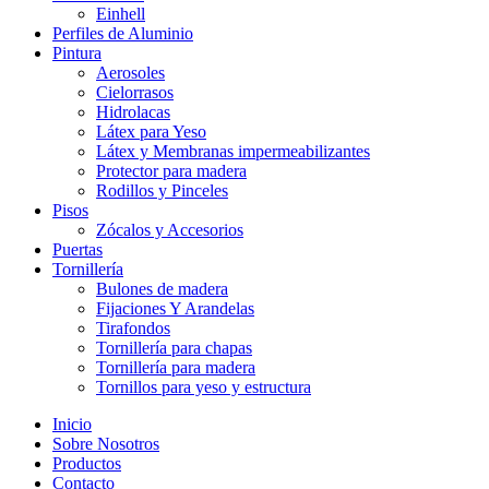
Einhell
Perfiles de Aluminio
Pintura
Aerosoles
Cielorrasos
Hidrolacas
Látex para Yeso
Látex y Membranas impermeabilizantes
Protector para madera
Rodillos y Pinceles
Pisos
Zócalos y Accesorios
Puertas
Tornillería
Bulones de madera
Fijaciones Y Arandelas
Tirafondos
Tornillería para chapas
Tornillería para madera
Tornillos para yeso y estructura
Inicio
Sobre Nosotros
Productos
Contacto