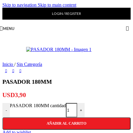
Skip to navigation
Skip to main content
LOGIN / REGISTER
MENU
Inicio
/
Sin Categoría
PASADOR 180MM
USD
3,90
PASADOR 180MM cantidad
-
+
AÑADIR AL CARRITO
Add to wishlist