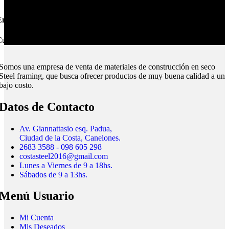
nvíos Montevideo e Interior.
ubrimos todo el país.
Somos una empresa de venta de materiales de construcción en seco
Steel framing, que busca ofrecer productos de muy buena calidad a un
bajo costo.
Datos de Contacto
Av. Giannattasio esq. Padua,
Ciudad de la Costa, Canelones.
2683 3588 - 098 605 298
costasteel2016@gmail.com
Lunes a Viernes de 9 a 18hs.
Sábados de 9 a 13hs.
Menú Usuario
Mi Cuenta
Mis Deseados