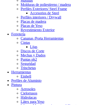
Masillas
Molduras de poliestireno / madera
Perfiles Exteriores/ Steel Frame
Accesorios de Steel
Perfiles interiores / Drywall
Placas de madera
Placas de Yeso
Revestimiento Exterior
Ferretería
Cananas /Porta Herramientas
Cintas
Lijas
Discos de Corte
Mechas y Dados
Puntas ph2
Seguridad
Trinchetas
Herramientas
Einhell
Perfiles de Aluminio
Pintura
Aerosoles
Cielorrasos
Hidrolacas
Látex para Yeso