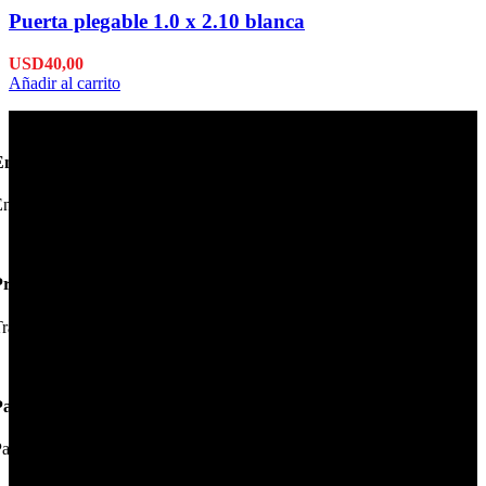
Puerta plegable 1.0 x 2.10 blanca
USD
40,00
Añadir al carrito
Envío en 24hs
nviamos su pedido en 24hs.
Productos de Calidad
rabajamos las mejores marcas.
Pagos Seguros.
ague online en nuestra web.