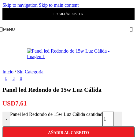
Skip to navigation
Skip to main content
LOGIN / REGISTER
MENU
Inicio
/
Sin Categoría
Panel led Redondo de 15w Luz Cálida
USD
7,61
Panel led Redondo de 15w Luz Cálida cantidad
-
+
AÑADIR AL CARRITO