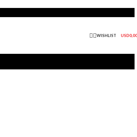
WISHLIST
USD
0,0