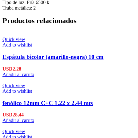
Tipo de luz: Fría 6500 k
Traba metálica: 2
Productos relacionados
Quick view
Add to wishlist
Espátula bicolor (amarillo-negra) 10 cm
USD
2,28
Añadir al carrito
Quick view
Add to wishlist
fenólico 12mm C+C 1.22 x 2.44 mts
USD
28,44
Añadir al carrito
Quick view
Add to wishlist