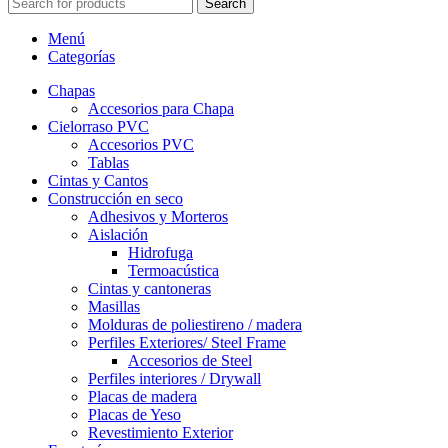
Search
Menú
Categorías
Chapas
Accesorios para Chapa
Cielorraso PVC
Accesorios PVC
Tablas
Cintas y Cantos
Construcción en seco
Adhesivos y Morteros
Aislación
Hidrofuga
Termoacústica
Cintas y cantoneras
Masillas
Molduras de poliestireno / madera
Perfiles Exteriores/ Steel Frame
Accesorios de Steel
Perfiles interiores / Drywall
Placas de madera
Placas de Yeso
Revestimiento Exterior