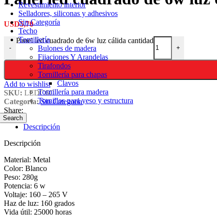
Revestimiento interior
Selladores, siliconas y adhesivos
Sin Categoría
USD
5,70
Techo
Tornillería
Panel led cuadrado de 6w luz cálida cantidad
Bulones de madera
-
+
Fijaciones Y Arandelas
Tirafondos
Tornillería para chapas
Clavos
Add to wishlist
Tornillería para madera
SKU:
LEDC6C
Tornillos para yeso y estructura
Categoría:
Sin Categoría
Share:
Search
Descripción
Descripción
Material: Metal
Color: Blanco
Peso: 280g
Potencia: 6 w
Voltaje: 160 – 265 V
Haz de luz: 160 grados
Vida útil: 25000 horas