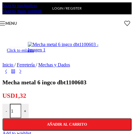
Skip to navigation
LOGIN / REGISTER
Skip to main content
MENU
Click to enlarge
Inicio
/
Ferretería
/
Mechas y Dados
Mecha metal 6 ingco dbt1100603
USD
1,32
Mecha metal 6 ingco dbt1100603 cantidad
-
+
AÑADIR AL CARRITO
Add to wishlist