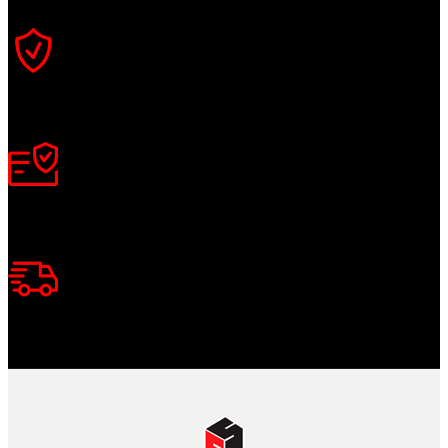
Productos de Calidad
Trabajamos las mejores marcas.
Pagos Seguros.
Pague online en nuestra web.
Envíos Montevideo e Interior.
Cubrimos todo el país.