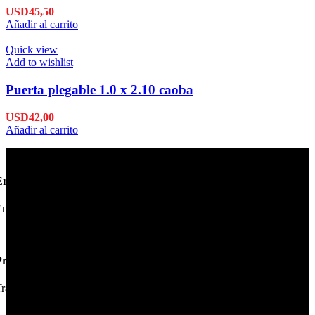
USD
45,50
Añadir al carrito
Quick view
Add to wishlist
Puerta plegable 1.0 x 2.10 caoba
USD
42,00
Añadir al carrito
Envío en 24hs
nviamos su pedido en 24hs.
Productos de Calidad
rabajamos las mejores marcas.