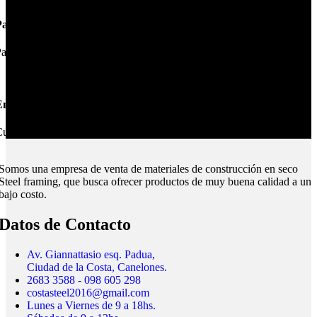
Pagos Seguros.
ague online en nuestra web.
nvíos Montevideo e Interior.
ubrimos todo el país.
Somos una empresa de venta de materiales de construcción en seco
Steel framing, que busca ofrecer productos de muy buena calidad a un
bajo costo.
Datos de Contacto
Av. Giannattasio esq. Padua,
Ciudad de la Costa, Canelones.
2683 3588 - 098 605 298
costasteel2016@gmail.com
Lunes a Viernes de 9 a 18hs.