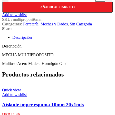
AÑADIR AL CARRITO
Add to wishlist
SKU:
multiproposit6mm
Categorías:
Ferretería
,
Mechas y Dados
,
Sin Categoría
Share:
Descripción
Descripción
MECHA MULTIPROPOSITO
Multiuso Acero Madera Hormigón Gmd
Productos relacionados
Quick view
Add to wishlist
Aislante imper espuma 10mm 20x1mts
USD
42,40