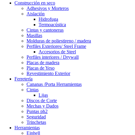
Construcción en seco
Adhesivos y Morteros
Aislación
Hidrofuga
Termoacústica
Cintas y cantoneras
Masillas
Molduras de poliestireno / madera
Perfiles Exteriores/ Steel Frame
Accesorios de Steel
Perfiles interiores / Drywall
Placas de madera
Placas de Yeso
Revestimiento Exterior
Ferretería
Cananas /Porta Herramientas
Cintas
Lijas
Discos de Corte
Mechas y Dados
Puntas ph2
Seguridad
Trinchetas
Herramientas
Einhell