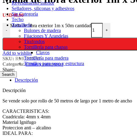
Revestimiento interior
Selladores, siliconas y adhesivos
Sin Categoría
USD
48,00
Techo
Tornillería
Malla de fibra exterior 1m x 50m cantidad
Bulones de madera
-
+
Fijaciones Y Arandelas
Tirafondos
Tornillería para chapas
Clavos
Add to wishlist
Tornillería para madera
SKU:
RMCE1X50
Tornillos para yeso y estructura
Categoría:
Cintas y cantoneras
Share:
Search
Descripción
Descripción
Se vende solo por rollo de 50 metros de largo por 1 metro de ancho
CARACTERISTICAS:
Cuadricula: 4mm x 4mm
Material Ignifugo
Proteccion anti – alcalino
IDEAL PARA: