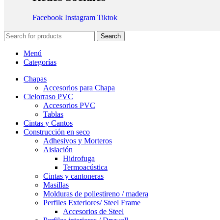
Facebook
Instagram
Tiktok
Search
Menú
Categorías
Chapas
Accesorios para Chapa
Cielorraso PVC
Accesorios PVC
Tablas
Cintas y Cantos
Construcción en seco
Adhesivos y Morteros
Aislación
Hidrofuga
Termoacústica
Cintas y cantoneras
Masillas
Molduras de poliestireno / madera
Perfiles Exteriores/ Steel Frame
Accesorios de Steel