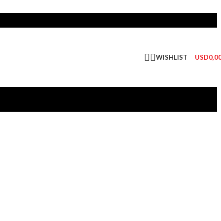
WISHLIST
USD
0,0