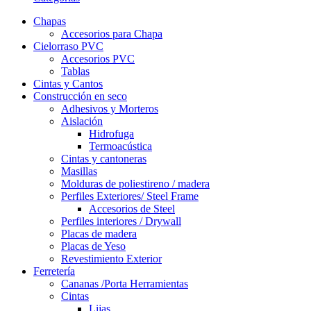
Chapas
Accesorios para Chapa
Cielorraso PVC
Accesorios PVC
Tablas
Cintas y Cantos
Construcción en seco
Adhesivos y Morteros
Aislación
Hidrofuga
Termoacústica
Cintas y cantoneras
Masillas
Molduras de poliestireno / madera
Perfiles Exteriores/ Steel Frame
Accesorios de Steel
Perfiles interiores / Drywall
Placas de madera
Placas de Yeso
Revestimiento Exterior
Ferretería
Cananas /Porta Herramientas
Cintas
Lijas