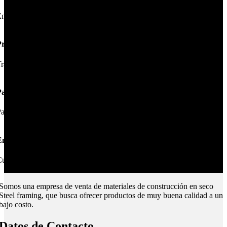
nviamos su pedido en 24hs.
Productos de Calidad
rabajamos las mejores marcas.
Pagos Seguros.
ague online en nuestra web.
nvíos Montevideo e Interior.
ubrimos todo el país.
Somos una empresa de venta de materiales de construcción en seco
Steel framing, que busca ofrecer productos de muy buena calidad a un
bajo costo.
Datos de Contacto