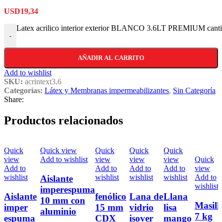
USD
19,34
Latex acrilico interior exterior BLANCO 3.6LT PREMIUM cant
-
AÑADIR AL CARRITO
Add to wishlist
SKU:
acrintext3.6
Categorías:
Látex y Membranas impermeabilizantes
,
Sin Categoría
Share:
Productos relacionados
Quick
Quick view
Quick
Quick
Quick
view
Add to wishlist
view
view
view
Quick
Add to
Add to
Add to
Add to
view
wishlist
wishlist
wishlist
wishlist
Add to
Aislante
wishlist
imperespuma
Aislante
fenólico
Lana de
Llana
10 mm con
Masill
imper
15 mm
vidrio
lisa
aluminio
7 kg
espuma
CDX
isover
mango