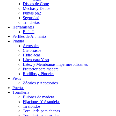
Discos de Corte
Mechas y Dados
Puntas ph2
Seguridad
Trinchetas
Herramientas
Einhell
Perfiles de Aluminio
Pintura
Aerosoles
Cielorrasos
Hidrolacas
Látex para Yeso
Látex y Membranas impermeabilizantes
Protector para madera
Rodillos y Pinceles
Pisos
Zócalos y Accesorios
Puertas
Tornillería
Bulones de madera
Fijaciones Y Arandelas
Tirafondos
Tornillería para chapas
Tornillería para madera