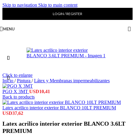
Skip to navigation
Skip to main content
LOGIN / REGISTER
MENU
Click to enlarge
Inicio
/
Pintura
/
Látex y Membranas impermeabilizantes
PGO X 3MT
USD
10,41
Back to products
Latex acrilico interior exterior BLANCO 10LT PREMIUM
USD
37,62
Latex acrilico interior exterior BLANCO 3.6LT
PREMIUM