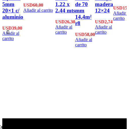
5mm
1.22 x
de 70
madera
USD
60,00
USD
15,
20×1 c/
2.44 mts
mm
12×24
Añadir al carrito
Añadir a
aluminio
14,4m²
carrito
USD
26,30
USD
2,74
r8
Añadir al
Añadir al
USD
39,00
carrito
carrito
Añadir al
USD
58,00
carrito
Añadir al
carrito
Envío en 24hs